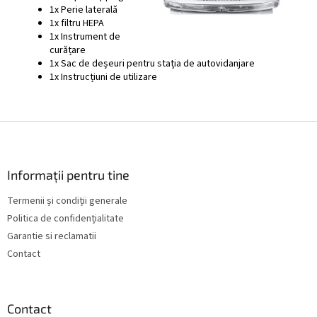
1x Perie laterală
1x filtru HEPA
1x Instrument de
curățare
1x Sac de deșeuri pentru stația de autovidanjare
1x Instrucțiuni de utilizare
S
u
b
s
Informații pentru tine
o
Termenii și condiții generale
l
Politica de confidențialitate
Garantie si reclamatii
Contact
Contact