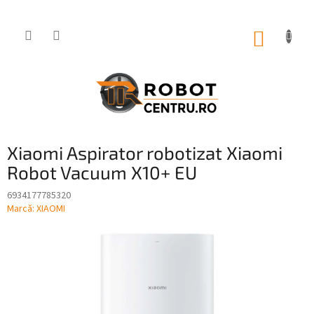
Treci
la
conținut
COŞ
DE
CUMPĂ
Xiaomi Aspirator robotizat Xiaomi
Robot Vacuum X10+ EU
6934177785320
Marcă:
XIAOMI