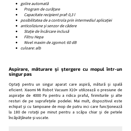
golire automată
Program de curățare
Capacitate recipient praf: 0,3 l
posibilitatea de a controla prin intermediul aplicației
anticoliziune și senzor de cădere
Stație de încărcare inclusă
Filtru Hepa
Nivel maxim de zgomot: 60 dB
culoare: alb
Aspirare, măturare și ștergere cu mopul într-un
singur pas
Optați pentru un singur aparat care aspiră, mătură și spală
eficient. Xiaomi Mi Robot Vacuum X10+ utilizează o presiune de
aspirație de 4000 Pa pentru a ridica praful, firimiturile și alte
resturi de pe suprafețele podelei. Mai mult, dispozitivul este
echipat și cu tampoane de mop de patru inci care funcționează
la 180 de rotații pe minut pentru a scăpa chiar și de petele
încăpățânate și uscate.