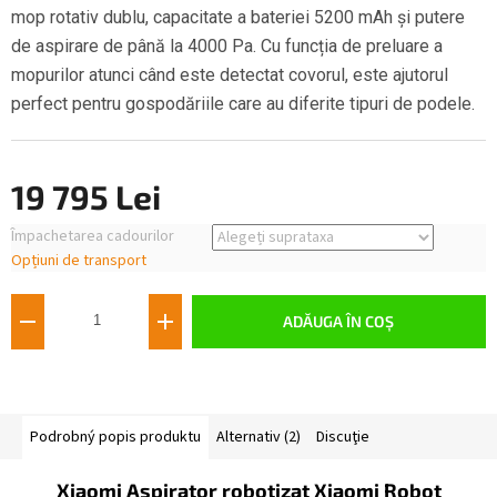
mop rotativ dublu, capacitate a bateriei 5200 mAh și putere
de aspirare de până la 4000 Pa. Cu funcția de preluare a
mopurilor atunci când este detectat covorul, este ajutorul
perfect pentru gospodăriile care au diferite tipuri de podele.
19 795 Lei
Evaluare
Împachetarea cadourilor
preţ:
Opțiuni de transport
ADĂUGA ÎN COŞ
Podrobný popis produktu
Alternativ (2)
Discuţie
Xiaomi Aspirator robotizat Xiaomi Robot