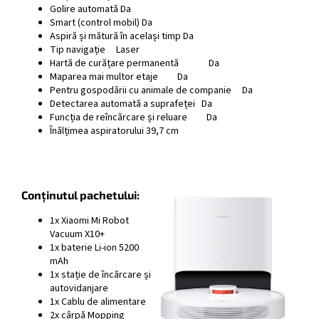
Golire automată Da
Smart (control mobil) Da
Aspiră și mătură în același timp Da
Tip navigație Laser
Hartă de curățare permanentă Da
Maparea mai multor etaje Da
Pentru gospodării cu animale de companie Da
Detectarea automată a suprafeței Da
Funcția de reîncărcare și reluare Da
Înălțimea aspiratorului 39,7 cm
Conținutul pachetului:
1x Xiaomi Mi Robot
Vacuum X10+
1x baterie Li-ion 5200
mAh
1x stație de încărcare și
autovidanjare
1x Cablu de alimentare
2x cârpă Mopping