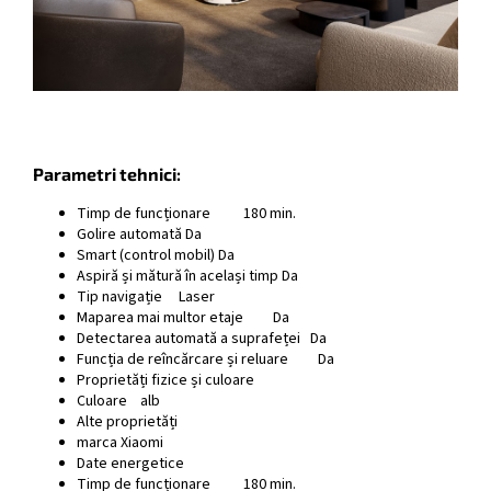
Parametri tehnici:
Timp de funcționare 180 min.
Golire automată Da
Smart (control mobil) Da
Aspiră și mătură în același timp Da
Tip navigație Laser
Maparea mai multor etaje Da
Detectarea automată a suprafeței Da
Funcția de reîncărcare și reluare Da
Proprietăți fizice și culoare
Culoare alb
Alte proprietăți
marca Xiaomi
Date energetice
Timp de funcționare 180 min.