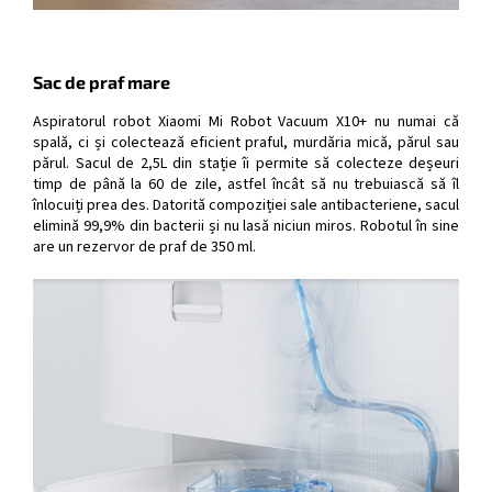
Sac de praf mare
Aspiratorul robot Xiaomi Mi Robot Vacuum X10+ nu numai că
spală, ci și colectează eficient praful, murdăria mică, părul sau
părul. Sacul de 2,5L din stație îi permite să colecteze deșeuri
timp de până la 60 de zile, astfel încât să nu trebuiască să îl
înlocuiți prea des. Datorită compoziției sale antibacteriene, sacul
elimină 99,9% din bacterii și nu lasă niciun miros. Robotul în sine
are un rezervor de praf de 350 ml.