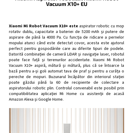
Vacuum X10+ EU
Xiaomi Mi Robot Vacuum X10+ este
aspirator robotic cu mop
rotativ dublu, capacitate a bateriei de 5200 mAh și putere de
aspirare de până la 4000 Pa. Cu funcția de ridicare a pernelor
mopului atunci când este detectat covor, acesta este ajutorul
perfect pentru gospodăriile care au diferite tipuri de podele.
Datorită combinației de cameră LiDAR și navigație laser, robotul
poate face față și terenurilor accidentate. Xiaomi Mi Robot
Vacuum X10+ aspiră, mătură și mătură, plus că se întoarce la
bază pentru a-și goli automat tava de praf și pentru a curăța o
pereche de mopuri. Buzunarul încăpător din interiorul stației
poate găzdui până la 60 de recipiente de colectare a
aspiratorului robotic plin. Controlul convenabil este posibil prin
compatibilitatea aplicației Mi Home cu asistenții de acasă
Amazon Alexa și Google Home.