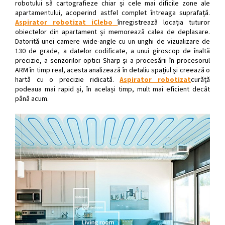
robotului să cartografieze chiar și cele mai dificile zone ale
apartamentului, acoperind astfel complet întreaga suprafață.
Aspirator robotizat iClebo
înregistrează locația tuturor
obiectelor din apartament și memorează calea de deplasare.
Datorită unei camere wide-angle cu un unghi de vizualizare de
130 de grade, a datelor codificate, a unui giroscop de înaltă
precizie, a senzorilor optici Sharp și a procesării în procesorul
ARM în timp real, acesta analizează în detaliu spațiul și creează o
hartă cu o precizie ridicată.
Aspirator robotizat
curăță
podeaua mai rapid și, în același timp, mult mai eficient decât
până acum.