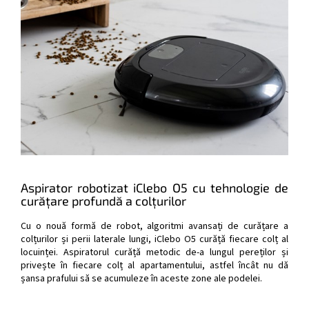
Aspirator robotizat iClebo O5 cu tehnologie de
curățare profundă a colțurilor
Cu o nouă formă de robot, algoritmi avansați de curățare a
colțurilor și perii laterale lungi, iClebo O5 curăță fiecare colț al
locuinței. Aspiratorul curăță metodic de-a lungul pereților și
privește în fiecare colț al apartamentului, astfel încât nu dă
șansa prafului să se acumuleze în aceste zone ale podelei.