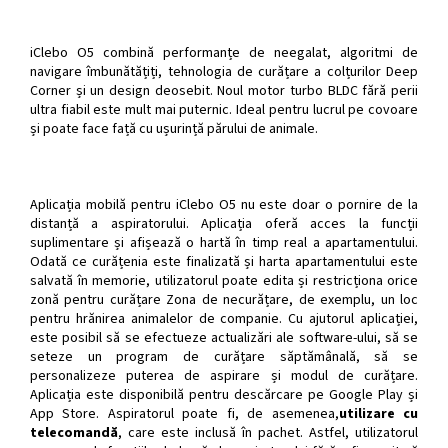
iClebo O5 combină performanțe de neegalat, algoritmi de
navigare îmbunătățiți, tehnologia de curățare a colțurilor Deep
Corner și un design deosebit. Noul motor turbo BLDC fără perii
ultra fiabil este mult mai puternic. Ideal pentru lucrul pe covoare
și poate face față cu ușurință părului de animale.
Aplicația mobilă pentru iClebo O5 nu este doar o pornire de la
distanță a aspiratorului. Aplicația oferă acces la funcții
suplimentare și afișează o hartă în timp real a apartamentului.
Odată ce curățenia este finalizată și harta apartamentului este
salvată în memorie, utilizatorul poate edita și restricționa orice
zonă pentru curățare Zona de necurățare, de exemplu, un loc
pentru hrănirea animalelor de companie. Cu ajutorul aplicației,
este posibil să se efectueze actualizări ale software-ului, să se
seteze un program de curățare săptămânală, să se
personalizeze puterea de aspirare și modul de curățare.
Aplicația este disponibilă pentru descărcare pe Google Play și
App Store. Aspiratorul poate fi, de asemenea,
utilizare cu
telecomandă
, care este inclusă în pachet. Astfel, utilizatorul