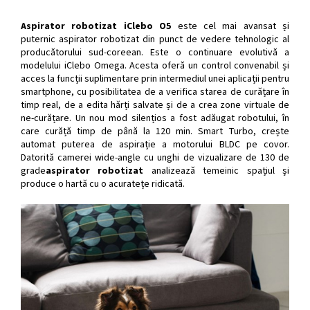
Aspirator robotizat iClebo O5
este cel mai avansat și
puternic aspirator robotizat din punct de vedere tehnologic al
producătorului sud-coreean. Este o continuare evolutivă a
modelului iClebo Omega. Acesta oferă un control convenabil și
acces la funcții suplimentare prin intermediul unei aplicații pentru
smartphone, cu posibilitatea de a verifica starea de curățare în
timp real, de a edita hărți salvate și de a crea zone virtuale de
ne-curățare. Un nou mod silențios a fost adăugat robotului, în
care curăță timp de până la 120 min. Smart Turbo, crește
automat puterea de aspirație a motorului BLDC pe covor.
Datorită camerei wide-angle cu unghi de vizualizare de 130 de
grade
aspirator robotizat
analizează temeinic spațiul și
produce o hartă cu o acuratețe ridicată.