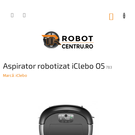
Treci
la
conținut
COŞ
DE
CUMPĂ
Aspirator robotizat iClebo O5
783
Marcă:
iClebo