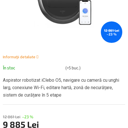
12 861 Lei
–23 %
Informaţii detaliate
În stoc
(>5 buc.)
Aspirator robotizat iClebo O5, navigare cu cameră cu unghi
larg, conexiune Wi-Fi, editare hartă, zonă de necurățare,
sistem de curățare în 5 etape
12 861 Lei
–23 %
9 885 Lei