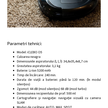
Parametri tehnici:
Model: iCLEBO O5
Culoarea neagra
Dimensiunile aspiratorului (l, l, î): 34,6x35,4x8,7 cm
Greutatea aspiratorului: 3,1 kg
Baterie: Li-Ion 5200 mAh
Timp de încărcare: 240 min.
Durata de viață a bateriei: până la 120 min. (în modul
silențios)
Zgomot: 44 dB (mod silențios) 68 dB (mod turbo)
Dimensiunea recipientului de praf: 500 ml
Cartografiere și navigație: navigație vizuală cu camera
SLAM
Moduri de curățare: AUTO, MAX, SPOT