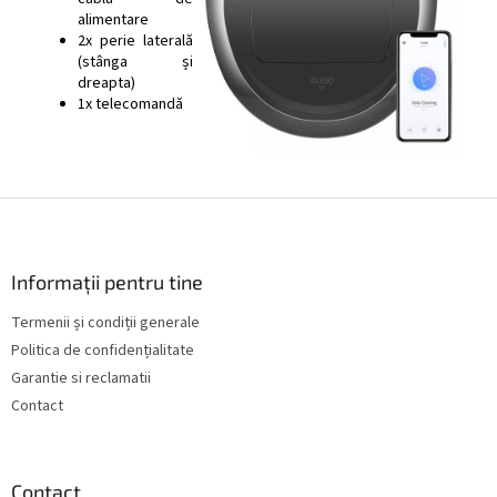
alimentare
2x perie laterală
(stânga și
dreapta)
1x telecomandă
S
u
b
s
Informații pentru tine
o
Termenii și condiții generale
l
Politica de confidențialitate
Garantie si reclamatii
Contact
Contact