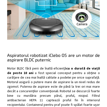
Aspiratorul robotizat iClebo O5 are un motor de
aspirare BLDC puternic
Motor BLDC fără perii de înaltă eficiență
cu o durată de viață
de peste 10 ani
a fost special conceput pentru a obține o
curățare de cea mai înaltă calitate a podelei pe orice suprafață.
Motorul asigură o putere mare de aspirare la un nivel redus de
zgomot. Puterea de aspirare este de până la trei ori mai mare
decât a concurenților convenționali. Robotul se descurcă foarte
bine cu murdăria precum părul, praful, nisipul. Filtrul
antibacterian HEPA 11 captează praful fin în interiorul
recipientului. Containerul pentru praf poate fi spălat foarte ușor