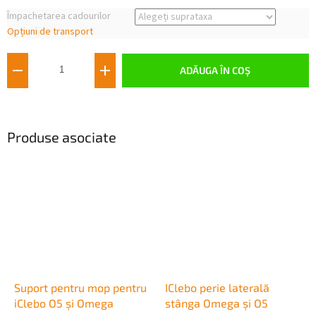
Evaluare
Împachetarea cadourilor
preţ:
Opțiuni de transport
ADĂUGA ÎN COŞ
Produse asociate
Suport pentru mop pentru
IClebo perie laterală
iClebo O5 și Omega
stânga Omega și O5