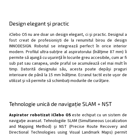
Design elegant și practic
iClebo O5 nu are doar un design elegant, ci și practic. Designul a
fost creat de profesioniști de la renumitul birou de design
INNODESIGN. Robotul se integrează perfect în orice interior
modern. Profilul ultra-subțire al aspiratorului (înălțime 87 mm) îi
permite să ajungă cu ușurință în locurile greu accesibile, cum ar fi
sub pat sau canapea, unde praful se acumulează cel mai mult în
timp. Datorită designului său, acesta poate depăși praguri
interioare de până la 15 mm înălțime. Ecranul tactil este ușor de
utilizat și vă permite să schimbați modurile de curățare.
Tehnologie unică de navigație SLAM + NST
Aspirator robotizat iClebo O5
este echipat cu un sistem de
navigație avansat. Tehnologiile SLAM (Simultaneous Localization
and Mapping Method) și NST (Precise Route Recovery and
Directional Technologies using Visual Landmark Maps) permit