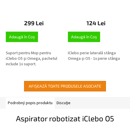
299 Lei
124 Lei
Adaugă în Coş
Adaugă în Coş
Suport pentru Mop pentru
IClebo perie laterală stânga
iClebo O5 și Omega, pachetul
Omega și O5 - 1x perie stânga
include 1x suport.
AFIŞEAZĂ TOATE PRODUSELE ASOCIATE
Podrobný popis produktu
Discuţie
Aspirator robotizat iClebo O5