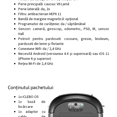
Perie principală: cauciuc V6 Lamă
Perie laterală: da, 2x
Filtru: antibacterian HEPA 11
Bandă de margine magnetică: opțional
Programator de curățenie: da / săptămânal
Senzori: cameră, giroscop, odometric, PSD, IR, senzor
Hall
Potrivit pentru pardoseli: covoare, gresie, linoleum,
pardoseli din lemn și flotante
Conexiune Wifi: da / 2,4 GHz
Necesită Android (versiunea 4.4 și superioară) sau iOS 11
(iPhone 6 și superior)
Rețea Wi-Fi de 2,4 GHz
Conținutul pachetului:
1x iCLEBO O5
1x bază de
încărcare
1x adaptor cu
cablu de