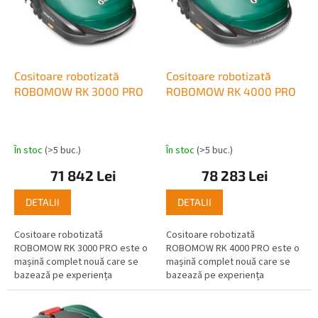
o
ă
d
p
u
r
s
o
u
d
Cositoare robotizată
Cositoare robotizată
l
u
ROBOMOW RK 3000 PRO
ROBOMOW RK 4000 PRO
u
s
i
e
În stoc
(>5 buc.)
În stoc
(>5 buc.)
71 842 Lei
78 283 Lei
DETALII
DETALII
Cositoare robotizată
Cositoare robotizată
ROBOMOW RK 3000 PRO este o
ROBOMOW RK 4000 PRO este o
mașină complet nouă care se
mașină complet nouă care se
bazează pe experiența
bazează pe experiența
modelelor anterioarepentru
modelelor anterioarepentru
peluze de până la 3000 m2
peluze de până la 4000 m2