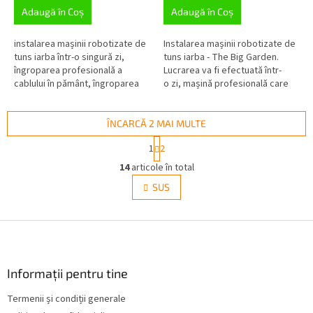
Adaugă în Coş
Adaugă în Coş
instalarea mașinii robotizate de
Instalarea mașinii robotizate de
tuns iarba într-o singură zi,
tuns iarba - The Big Garden.
îngroparea profesională a
Lucrarea va fi efectuată într-
cablului în pământ, îngroparea
o zi, mașină profesională care
sigură pentru a preveni
îngroapă cablul în
deteriorarea cablului
pământ, îngropare...
ÎNCARCĂ 2 MAI MULTE
P
1
2
a
C
g
14
articole în total
o
i
n
SUS
n
t
a
r
r
e
S
o
l
u
u
b
l
s
Informații pentru tine
l
o
i
Termenii și condiții generale
l
s