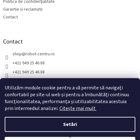
Politica de confidențialitate
t
ă
Garantie si reclamatii
r
Contact
i
l
o
r
Contact
shop
@
robot-centru.ro
+421 949 25 46 88
+421 949 25 46 88
TopRobot.sk
Utilizăm module cookie pentru a vă permite să navigați
toprobot.sk
confortabil pe site-ul web și pentru a îmbunătăți continuu
funcționalitatea, performanța și utilizabilitatea acestuia
prin intermediul analizei.
Citește mai mult
Creat de Shoptet
Setări
Drepturi de autor 2026
Robot-centru.ro
. Toate drepturile