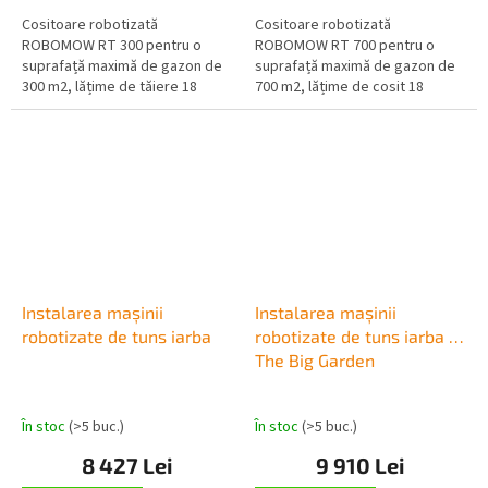
Cositoare robotizată
Cositoare robotizată
ROBOMOW RT 300 pentru o
ROBOMOW RT 700 pentru o
suprafață maximă de gazon de
suprafață maximă de gazon de
300 m2, lățime de tăiere 18
700 m2, lățime de cosit 18
cm, înălțime de tăiere 15-60
cm, înălțime de cosit 15-100
mm, număr de subzone:...
mm, număr de subzone:...
Instalarea mașinii
Instalarea mașinii
robotizate de tuns iarba
robotizate de tuns iarba -
The Big Garden
În stoc
(>5 buc.)
În stoc
(>5 buc.)
8 427 Lei
9 910 Lei