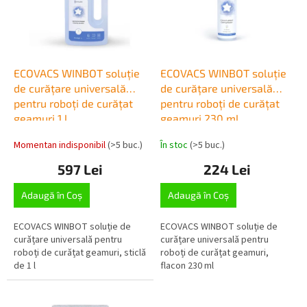
o
ă
d
p
u
r
s
o
u
d
ECOVACS WINBOT soluție
ECOVACS WINBOT soluție
l
u
de curățare universală
de curățare universală
u
s
pentru roboți de curățat
pentru roboți de curățat
i
e
geamuri 1 l
geamuri 230 ml
Momentan indisponibil
(>5 buc.)
În stoc
(>5 buc.)
597 Lei
224 Lei
Adaugă în Coş
Adaugă în Coş
ECOVACS WINBOT soluție de
ECOVACS WINBOT soluție de
curățare universală pentru
curățare universală pentru
roboți de curățat geamuri, sticlă
roboți de curățat geamuri,
de 1 l
flacon 230 ml