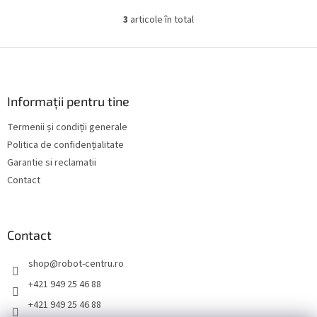
3
articole în total
C
o
n
S
t
u
r
b
o
s
Informații pentru tine
l
o
u
Termenii și condiții generale
l
l
Politica de confidențialitate
l
i
Garantie si reclamatii
s
Contact
t
ă
r
i
Contact
l
o
shop
@
robot-centru.ro
r
+421 949 25 46 88
+421 949 25 46 88