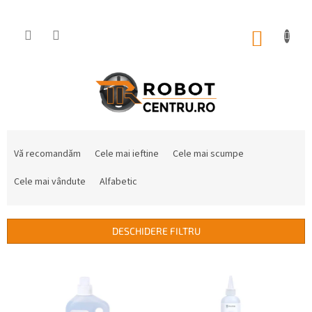
Treci
la
conținut
COŞ
DE
CUMPĂ
S
e
Vă recomandăm
Cele mai ieftine
Cele mai scumpe
l
e
Cele mai vândute
Alfabetic
c
t
a
DESCHIDERE FILTRU
r
e
L
a
i
p
s
r
t