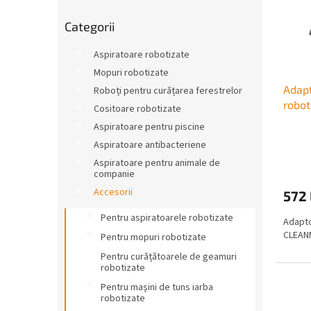
ă
r
e
Sari
p
a
a
Categorii
peste
r
l
p
categorii
o
ă
r
Aspiratoare robotizate
d
o
Mopuri robotizate
u
d
Adapt
Roboți pentru curățarea ferestrelor
s
u
robo
e
s
Cositoare robotizate
u
Aspiratoare pentru piscine
l
Aspiratoare antibacteriene
u
Aspiratoare pentru animale de
i
companie
Accesorii
572 
Pentru aspiratoarele robotizate
Adapto
CLEAN
Pentru mopuri robotizate
Pentru curățătoarele de geamuri
robotizate
Pentru mașini de tuns iarba
robotizate