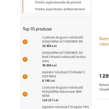
Pentru aspiratoarele de piscine
Pentru aspiratoare antibacteriene
Top 10 produse
Cositoare de gazon robotizată
Bater
HUSQVARNA AUTOMOWER 305
robo
29 456 Lei
HUSQVARNA AUTOMOWER 315
Mark II Mașină robotizată de tuns
iarba
45 806 Lei
Aspirator robotizat ETA Master 2
1 28
5229 90010
8 745 Lei
Bateri
Cositoare de gazon robotizată
Clean
HUSQVARNA Automower 450X
NERA
110 217 Lei
Aspirator robotizat ETA Aquilo PRO