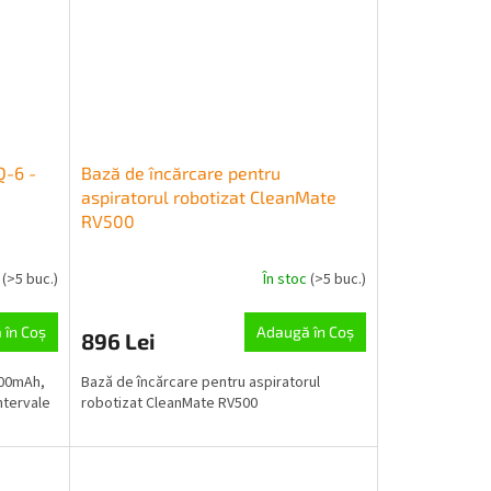
Q-6 -
Bază de încărcare pentru
aspiratorul robotizat CleanMate
RV500
e
(>5 buc.)
În stoc
(>5 buc.)
 în Coş
Adaugă în Coş
896 Lei
600mAh,
Bază de încărcare pentru aspiratorul
ntervale
robotizat CleanMate RV500