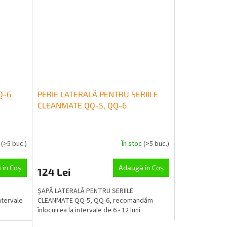
Q-6
PERIE LATERALĂ PENTRU SERIILE
CLEANMATE QQ-5, QQ-6
c
(>5 buc.)
În stoc
(>5 buc.)
 în Coş
Adaugă în Coş
124 Lei
ȘAPĂ LATERALĂ PENTRU SERIILE
ntervale
CLEANMATE QQ-5, QQ-6, recomandăm
înlocuirea la intervale de 6 - 12 luni