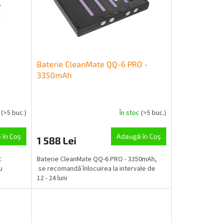
Baterie CleanMate QQ-6 PRO -
3350mAh
c
(>5 buc.)
În stoc
(>5 buc.)
 în Coş
Adaugă în Coş
1 588 Lei
t
Baterie CleanMate QQ-6 PRO - 3350mAh,
u
se recomandă înlocuirea la intervale de
12 - 24 luni