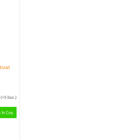
tizat
c
(>5 buc.)
 în Coş