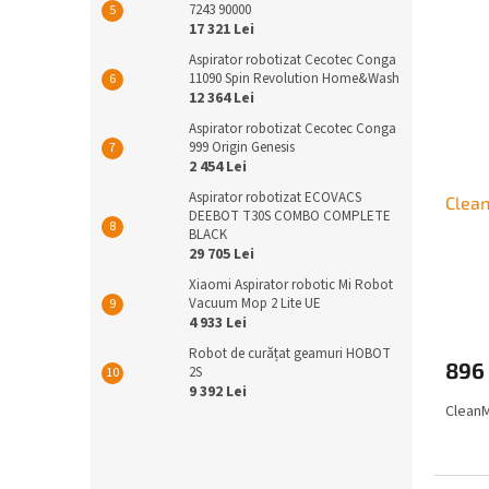
7243 90000
17 321 Lei
Aspirator robotizat Cecotec Conga
11090 Spin Revolution Home&Wash
12 364 Lei
Aspirator robotizat Cecotec Conga
999 Origin Genesis
2 454 Lei
Aspirator robotizat ECOVACS
Clean
DEEBOT T30S COMBO COMPLETE
BLACK
29 705 Lei
Xiaomi Aspirator robotic Mi Robot
Vacuum Mop 2 Lite UE
4 933 Lei
Robot de curățat geamuri HOBOT
896 
2S
9 392 Lei
CleanM