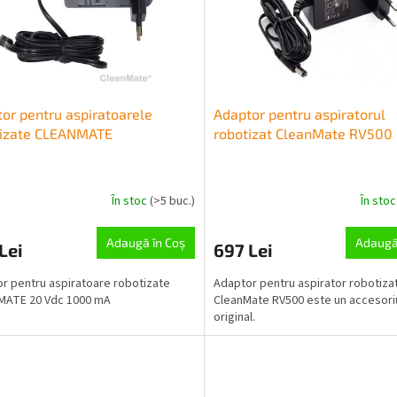
or pentru aspiratoarele
Adaptor pentru aspiratorul
tizate CLEANMATE
robotizat CleanMate RV500
În stoc
(>5 buc.)
În sto
Adaugă în Coş
Adaugă
Lei
697 Lei
r pentru aspiratoare robotizate
Adaptor pentru aspirator robotiza
MATE 20 Vdc 1000 mA
CleanMate RV500 este un accesori
original.