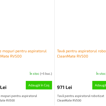
e mopuri pentru aspiratorul
Tavă pentru aspiratorul robo
nMate RV500
CleanMate RV500
În stoc
(>5 buc.)
În sto
Adaugă în Coş
Adaugă
Lei
971 Lei
 mopuri pentru aspiratorul
Tavă pentru aspiratorul robotizat
Mate RV500
CleanMate RV500