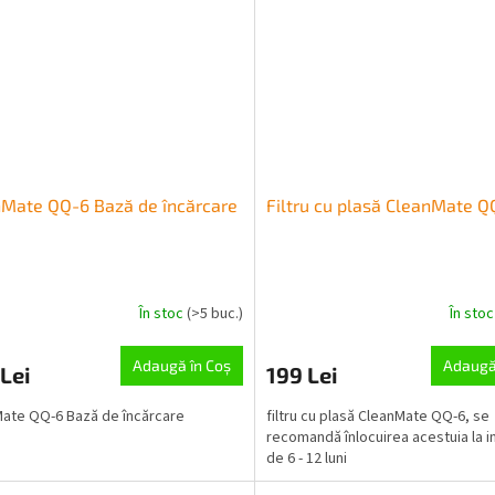
Mate QQ-6 Bază de încărcare
Filtru cu plasă CleanMate Q
În stoc
(>5 buc.)
În sto
Adaugă în Coş
Adaugă
Lei
199 Lei
ate QQ-6 Bază de încărcare
filtru cu plasă CleanMate QQ-6, se
recomandă înlocuirea acestuia la i
de 6 - 12 luni