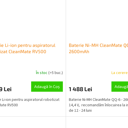
ie Li-ion pentru aspiratorul
Baterie Ni-MH CleanMate Q
tizat CleanMate RV500
2600mAh
În stoc
(>5 buc.)
La cerer
Adaugă în Coş
Adaugă
9 Lei
1 488 Lei
e Li-ion pentru aspiratorul robotizat
Baterie Ni-MH CleanMate QQ-6 - 2
Mate RV500
14,4 V, recomandăm înlocuirea la i
de 12 - 24 luni