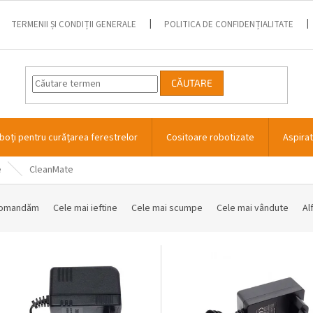
TERMENII ȘI CONDIȚII GENERALE
POLITICA DE CONFIDENȚIALITATE
CĂUTARE
boți pentru curățarea ferestrelor
Cositoare robotizate
Aspira
e
CleanMate
comandăm
Cele mai ieftine
Cele mai scumpe
Cele mai vândute
Al