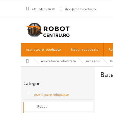
Treci
la
+421 949 25 46 88
shop@robot-centru.ro
conținut
Aspiratoare robotizate
Mopuri robotizate
Ro
Acasă
Aspiratoare robotizate
Accesorii
B
B
Bat
a
Sari
r
Categorii
peste
ă
categorii
l
Aspiratoare robotizate
a
t
iRobot
e