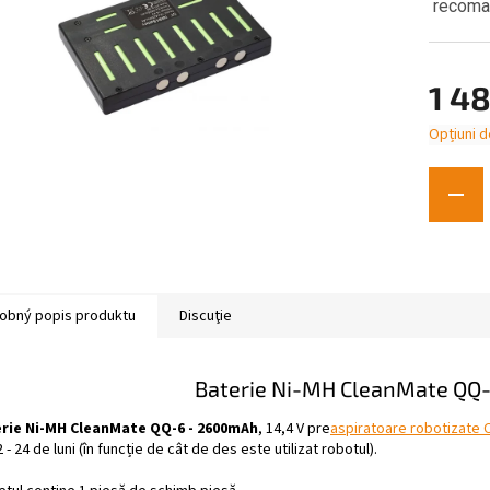
recomand
1 48
Opțiuni d
Evaluare
preţ:
obný popis produktu
Discuţie
Baterie Ni-MH CleanMate QQ
rie Ni-MH CleanMate QQ-6 - 2600mAh
, 14,4 V pre
aspiratoare robotizate
 - 24 de luni (în funcție de cât de des este utilizat robotul).