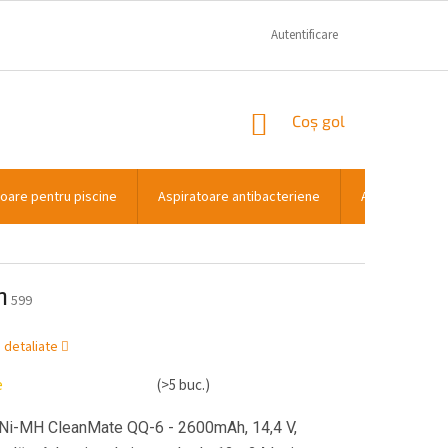
GARANTIE SI RECLAMATII
CONTACT
Autentificare
COŞ
Coş gol
DE
CUMPĂRĂTURI
toare pentru piscine
Aspiratoare antibacteriene
Aspiratoare p
h
599
i detaliate
e
(>5 buc.)
 Ni-MH CleanMate QQ-6 - 2600mAh, 14,4 V,