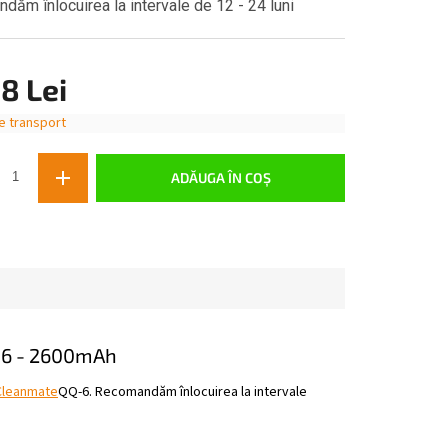
ăm înlocuirea la intervale de 12 - 24 luni
8 Lei
e transport
ADĂUGA ÎN COŞ
-6 - 2600mAh
 Cleanmate
QQ-6. Recomandăm înlocuirea la intervale