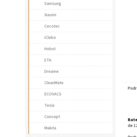
r
Samsung
a
l
Xiaomi
ă
Cecotec
iClebo
Hobot
ETA
Dreame
CleanMate
Podr
ECOVACS
Tesla
Concept
Bate
de 12
Makita