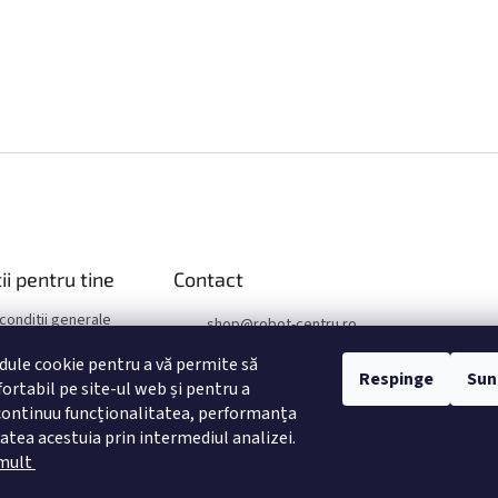
ii pentru tine
Contact
 condiții generale
shop
@
robot-centru.ro
confidențialitate
+421 949 25 46 88
ule cookie pentru a vă permite să
reclamatii
Respinge
Sun
ortabil pe site-ul web și pentru a
+421 949 25 46 88
ontinuu funcționalitatea, performanța
TopRobot.sk
itatea acestuia prin intermediul analizei.
toprobot.sk
 mult