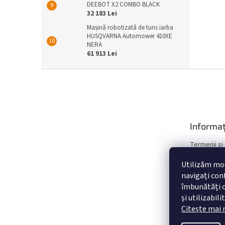
DEEBOT X2 COMBO BLACK
32 183 Lei
Mașină robotizată de tuns iarba
HUSQVARNA Automower 410XE
NERA
61 913 Lei
S
u
b
s
o
Informaț
l
Termenii și
Politica de 
Utilizăm mod
Garantie si 
navigați conf
Contact
îmbunătăți c
și utilizabil
Citește mai