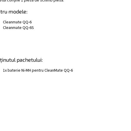
etul conține 1 piesă de schimb piesă.
tru modele:
Cleanmate QQ-6
Cleanmate QQ-6S
ținutul pachetului:
1x baterie Ni-MH pentru CleanMate QQ-6