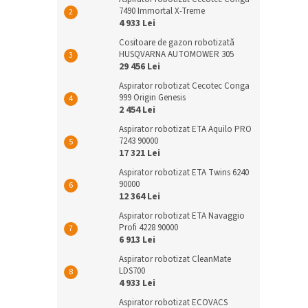
7490 Immortal X-Treme
4 933 Lei
Cositoare de gazon robotizată
HUSQVARNA AUTOMOWER 305
29 456 Lei
Aspirator robotizat Cecotec Conga
999 Origin Genesis
2 454 Lei
Aspirator robotizat ETA Aquilo PRO
7243 90000
17 321 Lei
Aspirator robotizat ETA Twins 6240
90000
12 364 Lei
Aspirator robotizat ETA Navaggio
Profi 4228 90000
6 913 Lei
Aspirator robotizat CleanMate
LDS700
4 933 Lei
Aspirator robotizat ECOVACS