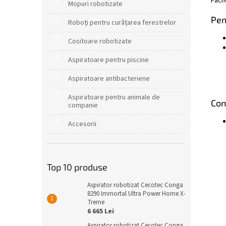
Pach
Mopuri robotizate
Pen
Roboți pentru curățarea ferestrelor
Cositoare robotizate
Aspiratoare pentru piscine
Aspiratoare antibacteriene
Aspiratoare pentru animale de
Con
companie
Accesorii
Top 10 produse
Aspirator robotizat Cecotec Conga
8290 Immortal Ultra Power Home X-
Treme
6 665 Lei
Aspirator robotizat Cecotec Conga