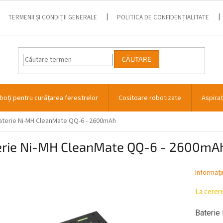
TERMENII ȘI CONDIȚII GENERALE
POLITICA DE CONFIDENȚIALITATE
CĂUTARE
boți pentru curățarea ferestrelor
Cositoare robotizate
Aspira
aterie Ni-MH CleanMate QQ-6 - 2600mAh
erie Ni-MH CleanMate QQ-6 - 2600mA
Informaţi
La cerer
Baterie