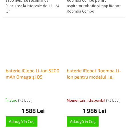
3350mAh, se recomandă
Roomba Combo pentru
înlocuirea la intervale de 12 - 24
aspirator robotic și mop iRobot
luni
Roomba Combo
baterie iClebo Li-ion 5200
baterie iRobot Roomba Li-
mAh Omega și O5
Ion pentru modelul i,e,j
În stoc
(>5 buc.)
Momentan indisponibil
(>5 buc.)
1 588 Lei
1 986 Lei
Adaugă în Coş
Adaugă în Coş