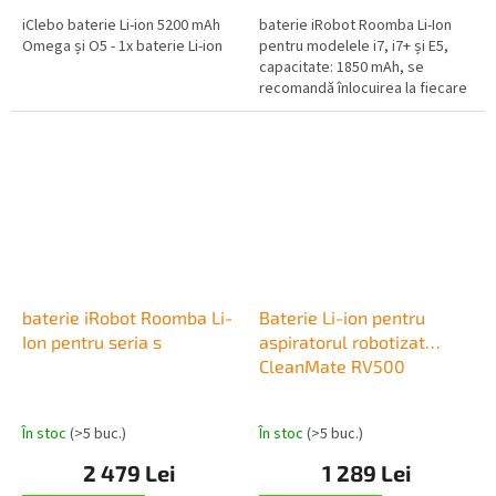
iClebo baterie Li-ion 5200 mAh
baterie iRobot Roomba Li-Ion
Omega și O5 - 1x baterie Li-ion
pentru modelele i7, i7+ și E5,
capacitate: 1850 mAh, se
recomandă înlocuirea la fiecare
2-3 ani
baterie iRobot Roomba Li-
Baterie Li-ion pentru
Ion pentru seria s
aspiratorul robotizat
CleanMate RV500
În stoc
(>5 buc.)
În stoc
(>5 buc.)
2 479 Lei
1 289 Lei