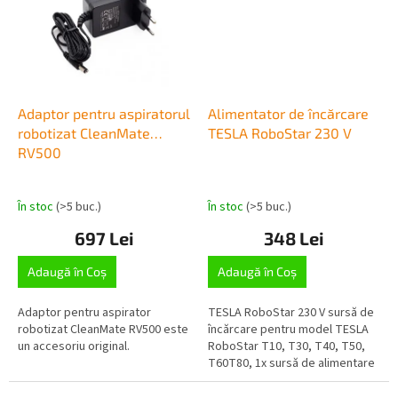
Adaptor pentru aspiratorul
Alimentator de încărcare
robotizat CleanMate
TESLA RoboStar 230 V
RV500
În stoc
(>5 buc.)
În stoc
(>5 buc.)
697 Lei
348 Lei
Adaugă în Coş
Adaugă în Coş
Adaptor pentru aspirator
TESLA RoboStar 230 V sursă de
robotizat CleanMate RV500 este
încărcare pentru model TESLA
un accesoriu original.
RoboStar T10, T30, T40, T50,
T60T80, 1x sursă de alimentare
pentru încărcare