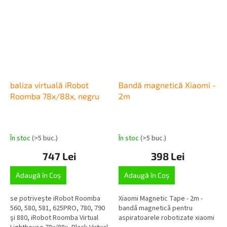
baliza virtuală iRobot
Bandă magnetică Xiaomi -
Roomba 78x/88x, negru
2m
În stoc
(>5 buc.)
În stoc
(>5 buc.)
747 Lei
398 Lei
Adaugă în Coş
Adaugă în Coş
se potrivește iRobot Roomba
Xiaomi Magnetic Tape - 2m -
560, 580, 581, 625PRO, 780, 790
bandă magnetică pentru
și 880, iRobot Roomba Virtual
aspiratoarele robotizate xiaomi