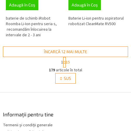
Adaugă în Coş
Adaugă în Coş
baterie de schimb iRobot
Baterie Li-ion pentru aspiratorul
Roomba Li-Ion pentru seria s,
robotizat CleanMate RV500
recomandăm înlocuirea la
intervale de 2 - 3 ani
ÎNCARCĂ 12 MAI MULTE
P
1
15
a
C
g
179
articole în total
o
i
n
SUS
n
t
a
r
r
e
S
o
l
u
u
b
l
s
Informații pentru tine
l
o
i
Termenii și condiții generale
l
s