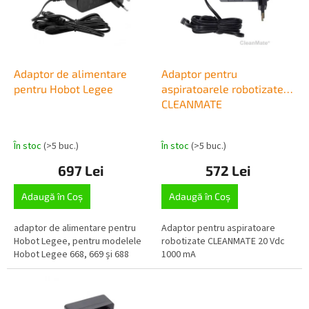
o
ă
d
p
u
r
s
o
u
d
Adaptor de alimentare
Adaptor pentru
l
u
pentru Hobot Legee
aspiratoarele robotizate
u
s
CLEANMATE
i
e
În stoc
(>5 buc.)
În stoc
(>5 buc.)
697 Lei
572 Lei
Adaugă în Coş
Adaugă în Coş
adaptor de alimentare pentru
Adaptor pentru aspiratoare
Hobot Legee, pentru modelele
robotizate CLEANMATE 20 Vdc
Hobot Legee 668, 669 și 688
1000 mA