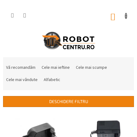
Treci
la
conținut
COŞ
DE
CUMPĂ
S
e
Vă recomandăm
Cele mai ieftine
Cele mai scumpe
l
e
Cele mai vândute
Alfabetic
c
t
a
DESCHIDERE FILTRU
r
e
L
a
i
p
s
r
t