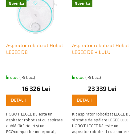
Novinka
Novinka
Aspirator robotizat Hobot
Aspirator robotizat Hobot
LEGEE D8
LEGEE D8 + LULU
În stoc
(>5 buc.)
În stoc
(>5 buc.)
16 326 Lei
23 339 Lei
DETALII
DETALII
HOBOT LEGEE D8 este un
Kit aspirator robotizat LEGEE D8
aspirator robotizat cu aspirare
și stație de spălare LEGEE LuLu.
dublă fără riduri și un
HOBOT LEGEE D8 este un
ECOcompactor încorporat,
aspirator robotizat cu aspirare
datorită căruia recipientul poate
dublă fără fir și un compactor