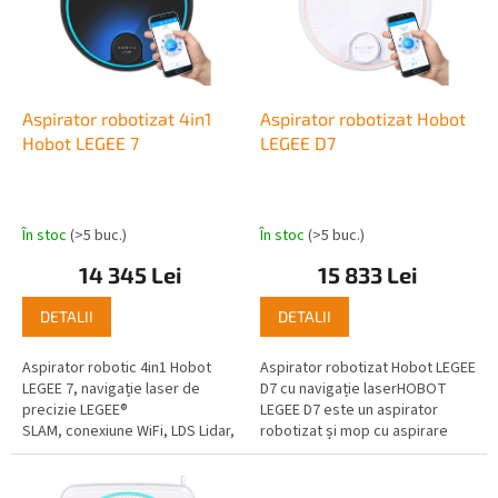
o
ă
d
p
u
r
s
o
u
d
Aspirator robotizat 4in1
Aspirator robotizat Hobot
l
u
Hobot LEGEE 7
LEGEE D7
u
s
i
e
În stoc
(>5 buc.)
În stoc
(>5 buc.)
14 345 Lei
15 833 Lei
DETALII
DETALII
Aspirator robotic 4in1 Hobot
Aspirator robotizat Hobot LEGEE
LEGEE 7, navigație laser de
D7 cu navigație laserHOBOT
precizie LEGEE®
LEGEE D7 este un aspirator
SLAM, conexiune WiFi, LDS Lidar,
robotizat și mop cu aspirare
Encoder, Gyro, E-
dublă fără fir și mop cu ridicare
compass, aplicație în limba cehă
inteligentă