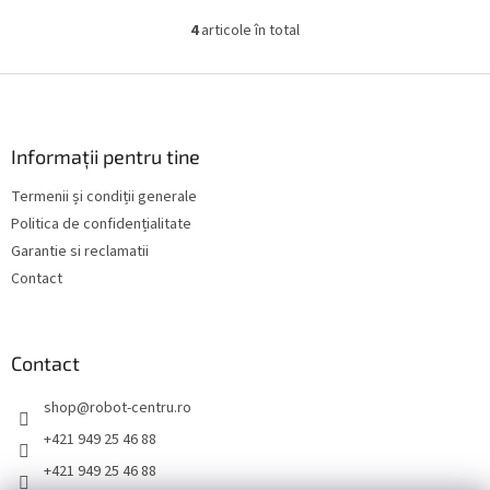
reține de 5 ori mai multă
ECO încorporat, datorită...
4
articole în total
C
murdărie....
o
n
S
t
u
r
b
o
s
Informații pentru tine
l
o
u
Termenii și condiții generale
l
l
Politica de confidențialitate
l
i
Garantie si reclamatii
s
Contact
t
ă
r
i
Contact
l
o
shop
@
robot-centru.ro
r
+421 949 25 46 88
+421 949 25 46 88