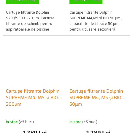
Cartușe filtrante Dolphin
Cartușe filtrante Dolphin
S200/S300i - 20 µm. Cartușe
SUPREME M4,M5 și BIO 50 µm,
filtrante de schimb pentru
capacitate de filtrare 50 µm,
aspiratoarele de piscine
pentru utilizare sezonieră
Dolphin, concepute pentru
normală
seriile S200 și S300i și M600, 4x...
Cartușe filtrante Dolphin
Cartușe filtrante Dolphin
SUPREME M4, M5 și BIO
SUPREME M4, M5 și BIO
200µm
50µm
În stoc
(>5 buc.)
În stoc
(>5 buc.)
1 289 Lei
1 289 Lei