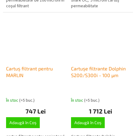
permeabilitate de 100 microni în
shark OC, 5 microni cartuș
coșul filtrant
permeabilitate
Cartuș filtrant pentru
Cartușe filtrante Dolphin
MARLIN
S200/S300i - 100 µm
În stoc
(>5 buc.)
În stoc
(>5 buc.)
747 Lei
1 712 Lei
Adaugă în Coş
Adaugă în Coş