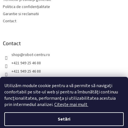
l
s
Politica de confidențialitate
t
ă
Garantie si reclamatii
r
Contact
i
l
o
r
Contact
shop
@
robot-centru.ro
+421 949 25 46 88
+421 949 25 46 88
TopRobot.sk
Utilizăm module cookie pentru a vă permite să navigați
toprobot.sk
confortabil pe site-ul web și pentru a îmbunătăți continuu
funcționalitatea, performanța și utilizabilitatea acestuia
prin intermediul analizei.
Citește mai mult
Creat de Shoptet
Setări