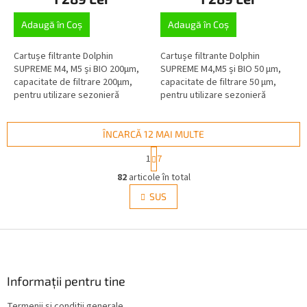
Adaugă în Coş
Adaugă în Coş
Cartușe filtrante Dolphin
Cartușe filtrante Dolphin
SUPREME M4, M5 și BIO 200µm,
SUPREME M4,M5 și BIO 50 µm,
capacitate de filtrare 200µm,
capacitate de filtrare 50 µm,
pentru utilizare sezonieră
pentru utilizare sezonieră
normală
normală
ÎNCARCĂ 12 MAI MULTE
P
1
7
a
C
g
82
articole în total
o
i
n
SUS
n
t
a
r
r
e
S
o
l
u
u
b
l
s
Informații pentru tine
l
o
i
Termenii și condiții generale