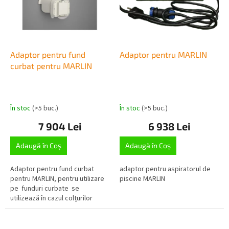
o
ă
d
p
u
r
s
o
u
d
Adaptor pentru fund
Adaptor pentru MARLIN
l
u
curbat pentru MARLIN
u
s
i
e
În stoc
(>5 buc.)
În stoc
(>5 buc.)
7 904 Lei
6 938 Lei
Adaugă în Coş
Adaugă în Coş
Adaptor pentru fund curbat
adaptor pentru aspiratorul de
pentru MARLIN, pentru utilizare
piscine MARLIN
pe funduri curbate se
utilizează în cazul colțurilor
rotunjite sau al fundului...