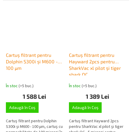
influențe, nu este...
Cartuș filtrant pentru
Cartuș filtrant pentru
Dolphin S300i și M600 -
Hayward 2pcs pentru
100 µm
SharkVac xl pilot și tiger
shark OC
În stoc
(>5 buc.)
În stoc
(>5 buc.)
1 588 Lei
1 389 Lei
Adaugă în Coş
Adaugă în Coş
Cartuș filtrant pentru Dolphin
Cartuș filtrant Hayward 2pcs
S300i și M600 - 100 µm, cartuș cu
pentru SharkVac xl pilot și tiger