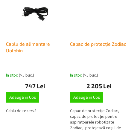
Cablu de alimentare
Capac de protecție Zodiac
Dolphin
În stoc
(>5 buc.)
În stoc
(>5 buc.)
747 Lei
2 205 Lei
Adaugă în Coş
Adaugă în Coş
Cablu de rezervă
Capac de protecție Zodiac,
capac de protecție pentru
aspiratoarele robotizate
Zodiac, protejează coșul de
alimentare de ploaie și alte