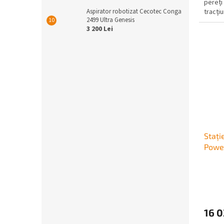
pereți
Aspirator robotizat Cecotec Conga
tracțiu
2499 Ultra Genesis
3 200 Lei
Stați
Powe
16 0