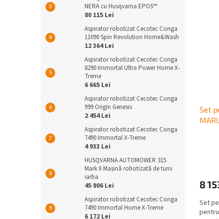
NERA cu Husqvarna EPOS™
80 115 Lei
Aspirator robotizat Cecotec Conga
11090 Spin Revolution Home&Wash
12 364 Lei
Aspirator robotizat Cecotec Conga
8290 Immortal Ultra Power Home X-
Treme
6 665 Lei
Aspirator robotizat Cecotec Conga
999 Origin Genesis
Set p
2 454 Lei
MARL
Aspirator robotizat Cecotec Conga
7490 Immortal X-Treme
4 933 Lei
HUSQVARNA AUTOMOWER 315
Mark II Mașină robotizată de tuns
iarba
8 15
45 806 Lei
Aspirator robotizat Cecotec Conga
Set pe
7490 Immortal Home X-Treme
pentru 
6 172 Lei