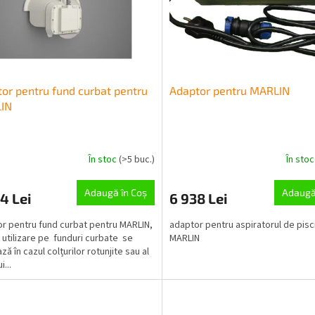
or pentru fund curbat pentru
Adaptor pentru MARLIN
IN
În stoc
(>5 buc.)
În sto
Adaugă în Coş
Adaugă
4 Lei
6 938 Lei
r pentru fund curbat pentru MARLIN,
adaptor pentru aspiratorul de pisc
 utilizare pe funduri curbate se
MARLIN
ază în cazul colțurilor rotunjite sau al
i...