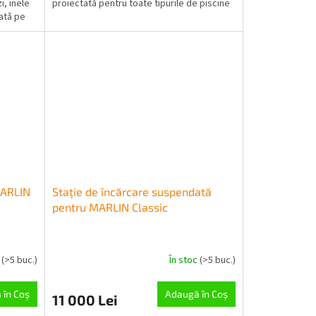
i, inele
proiectată pentru toate tipurile de piscine
cată pe
MARLIN
Stație de încărcare suspendată
pentru MARLIN Classic
c
(>5 buc.)
În stoc
(>5 buc.)
 în Coş
Adaugă în Coş
11 000 Lei