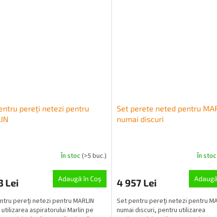
entru pereți netezi pentru
Set perete neted pentru MA
IN
numai discuri
În stoc
(>5 buc.)
În sto
Adaugă în Coş
Adaugă
3 Lei
4 957 Lei
ntru pereți netezi pentru MARLIN
Set pentru pereți netezi pentru MA
utilizarea aspiratorului Marlin pe
numai discuri, pentru utilizarea