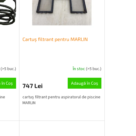
Cartuș filtrant pentru MARLIN
c
(>5 buc.)
În stoc
(>5 buc.)
 în Coş
Adaugă în Coş
747 Lei
ine
cartuș filtrant pentru aspiratorul de piscine
MARLIN