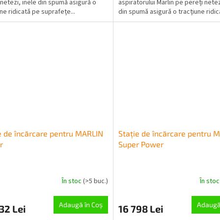
 netezi, inele din spumă asigură o
aspiratorului Marlin pe pereți netez
ne ridicată pe suprafețe...
din spumă asigură o tracțiune ridi
suprafețe...
e de încărcare pentru MARLIN
Stație de încărcare pentru 
r
Super Power
În stoc
(>5 buc.)
În sto
Adaugă în Coş
Adaugă
32 Lei
16 798 Lei