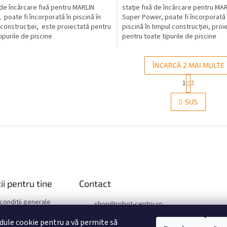
 de încărcare fixă pentru MARLIN
stație fixă de încărcare pentru MA
 poate fi încorporată în piscină în
Super Power, poate fi încorporată 
 construcției, este proiectată pentru
piscină în timpul construcției, proi
tipurile de piscine
pentru toate tipurile de piscine
ÎNCARCĂ 2 MAI MULTE
P
1
2
C
a
g
o
SUS
i
n
n
t
a
r
r
o
e
l
u
l
l
ii pentru tine
Contact
i
s
 condiții generale
t
shop
@
robot-centru.ro
ă
confidențialitate
+421 949 25 46 88
r
ule cookie pentru a vă permite să