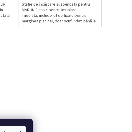
RLIN
Stație de încărcare suspendată pentru
în
MARLIN Classic pentru instalare
ectată
imediată, include kit de fixare pentru
marginea piscinei, doar scufundați până la
fund