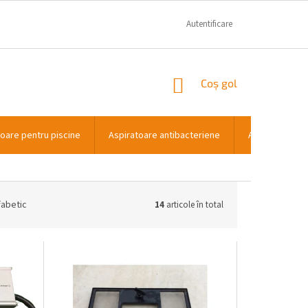
GARANTIE SI RECLAMATII
CONTACT
Autentificare
COŞ
Coş gol
DE
CUMPĂRĂTURI
toare pentru piscine
Aspiratoare antibacteriene
Aspiratoare p
fabetic
14
articole în total