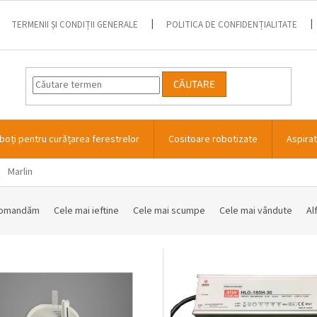
TERMENII ȘI CONDIȚII GENERALE
POLITICA DE CONFIDENȚIALITATE
CĂUTARE
boți pentru curățarea ferestrelor
Cositoare robotizate
Aspira
Marlin
comandăm
Cele mai ieftine
Cele mai scumpe
Cele mai vândute
Al