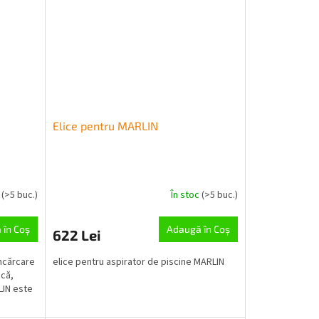
Elice pentru MARLIN
c
(>5 buc.)
În stoc
(>5 buc.)
 în Coş
Adaugă în Coş
622 Lei
încărcare
elice pentru aspirator de piscine MARLIN
ncă,
LIN este