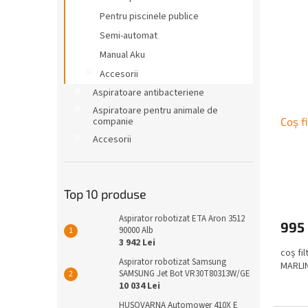
Pentru piscinele publice
Semi-automat
Manual Aku
Accesorii
Aspiratoare antibacteriene
Aspiratoare pentru animale de
companie
Coș f
Accesorii
Top 10 produse
Aspirator robotizat ETA Aron 3512
995 
90000 Alb
3 942 Lei
coș fi
Aspirator robotizat Samsung
MARLI
SAMSUNG Jet Bot VR30T80313W/GE
10 034 Lei
HUSQVARNA Automower 410X E