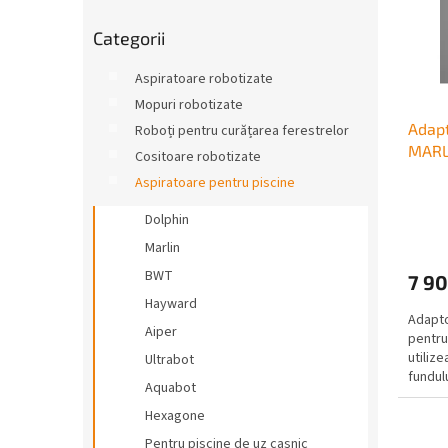
ă
r
e
Sari
p
a
a
Categorii
peste
r
l
p
categorii
o
ă
r
Aspiratoare robotizate
d
o
Mopuri robotizate
u
d
Adapt
Roboți pentru curățarea ferestrelor
s
u
MARL
e
s
Cositoare robotizate
u
Aspiratoare pentru piscine
l
Dolphin
u
i
Marlin
BWT
7 90
Hayward
Adapto
Aiper
pentru
utilize
Ultrabot
fundulu
Aquabot
Hexagone
Pentru piscine de uz casnic