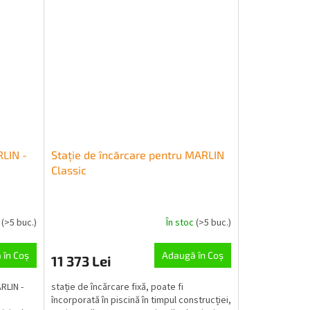
RLIN -
Stație de încărcare pentru MARLIN
Classic
c
(>5 buc.)
În stoc
(>5 buc.)
 în Coş
Adaugă în Coş
11 373 Lei
RLIN -
stație de încărcare fixă, poate fi
încorporată în piscină în timpul construcției,