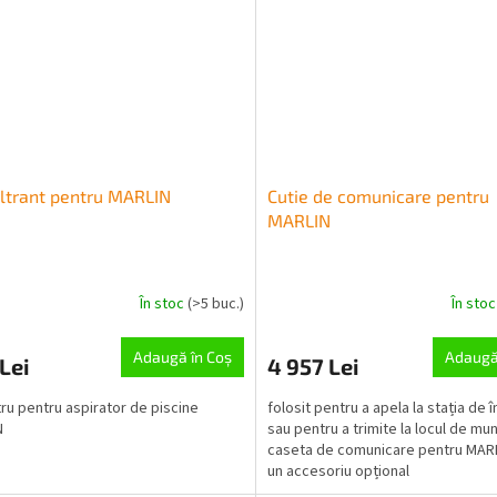
iltrant pentru MARLIN
Cutie de comunicare pentru
MARLIN
În stoc
(>5 buc.)
În sto
Adaugă în Coş
Adaugă
Lei
4 957 Lei
ltru pentru aspirator de piscine
folosit pentru a apela la stația de 
N
sau pentru a trimite la locul de mu
caseta de comunicare pentru MAR
un accesoriu opțional