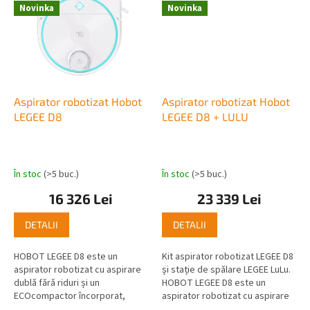
Novinka
Novinka
Aspirator robotizat Hobot
Aspirator robotizat Hobot
LEGEE D8
LEGEE D8 + LULU
În stoc
(>5 buc.)
În stoc
(>5 buc.)
16 326 Lei
23 339 Lei
DETALII
DETALII
HOBOT LEGEE D8 este un
Kit aspirator robotizat LEGEE D8
aspirator robotizat cu aspirare
și stație de spălare LEGEE LuLu.
dublă fără riduri și un
HOBOT LEGEE D8 este un
ECOcompactor încorporat,
aspirator robotizat cu aspirare
datorită căruia recipientul poate
dublă fără fir și un compactor