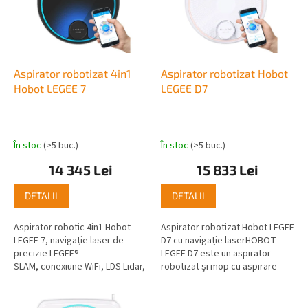
o
ă
d
p
u
r
s
o
u
d
Aspirator robotizat 4in1
Aspirator robotizat Hobot
l
u
Hobot LEGEE 7
LEGEE D7
u
s
i
e
În stoc
(>5 buc.)
În stoc
(>5 buc.)
14 345 Lei
15 833 Lei
DETALII
DETALII
Aspirator robotic 4in1 Hobot
Aspirator robotizat Hobot LEGEE
LEGEE 7, navigație laser de
D7 cu navigație laserHOBOT
precizie LEGEE®
LEGEE D7 este un aspirator
SLAM, conexiune WiFi, LDS Lidar,
robotizat și mop cu aspirare
Encoder, Gyro, E-
dublă fără fir și mop cu ridicare
compass, aplicație în limba cehă
inteligentă