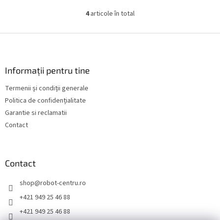
reține de 5 ori mai multă
ECO încorporat, datorită...
4
articole în total
C
murdărie....
o
n
S
t
u
r
b
o
s
Informații pentru tine
l
o
u
Termenii și condiții generale
l
l
Politica de confidențialitate
l
i
Garantie si reclamatii
s
Contact
t
ă
r
i
Contact
l
o
shop
@
robot-centru.ro
r
+421 949 25 46 88
+421 949 25 46 88