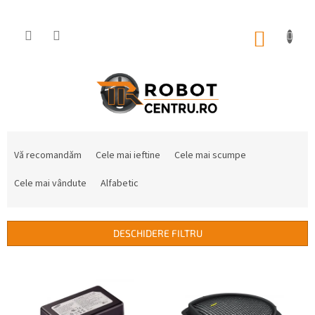
Treci
la
conținut
COŞ
DE
CUMPĂ
S
e
Vă recomandăm
Cele mai ieftine
Cele mai scumpe
l
e
Cele mai vândute
Alfabetic
c
t
a
DESCHIDERE FILTRU
r
e
L
a
i
p
s
r
t