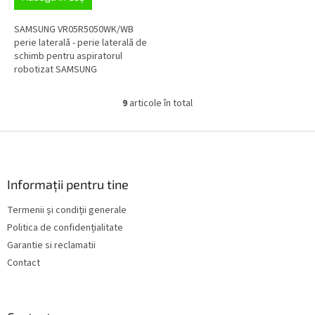
SAMSUNG VR05R5050WK/WB
perie laterală - perie laterală de
schimb pentru aspiratorul
robotizat SAMSUNG
9
articole în total
C
o
n
S
t
u
r
b
o
s
Informații pentru tine
l
o
u
Termenii și condiții generale
l
l
Politica de confidențialitate
l
i
Garantie si reclamatii
s
Contact
t
ă
r
i