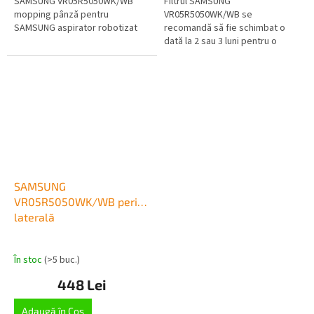
SAMSUNG VR05R5050WK/WB
Filtrul SAMSUNG
mopping pânză pentru
VR05R5050WK/WB se
SAMSUNG aspirator robotizat
recomandă să fie schimbat o
dată la 2 sau 3 luni pentru o
funcționare corespunzătoare
SAMSUNG
VR05R5050WK/WB perie
laterală
În stoc
(>5 buc.)
448 Lei
Adaugă în Coş