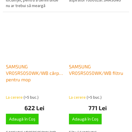
locuinței, pentru a defini unde
aspirator robotizat SAMSUNG
nu ar trebui să meargă
aspiratorul robot
SAMSUNG
SAMSUNG
VR05R5050WK/WB cârpă
VR05R5050WK/WB filtru
pentru mop
La cerere
(>5 buc.)
La cerere
(>5 buc.)
622 Lei
771 Lei
Adaugă în Coş
Adaugă în Coş