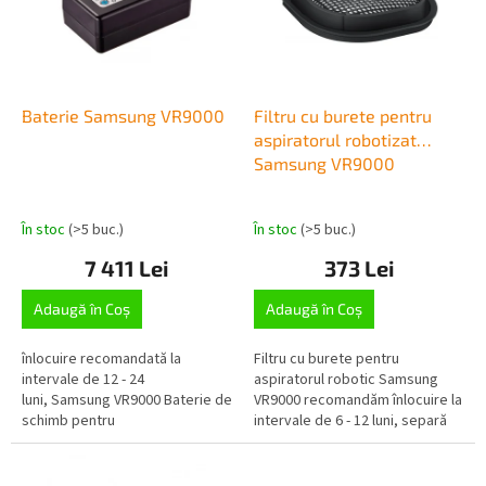
o
ă
d
p
u
r
s
o
u
d
Baterie Samsung VR9000
Filtru cu burete pentru
l
u
aspiratorul robotizat
u
s
Samsung VR9000
i
e
În stoc
(>5 buc.)
În stoc
(>5 buc.)
7 411 Lei
373 Lei
Adaugă în Coş
Adaugă în Coş
înlocuire recomandată la
Filtru cu burete pentru
intervale de 12 - 24
aspiratorul robotic Samsung
luni, Samsung VR9000 Baterie de
VR9000 recomandăm înlocuire la
schimb pentru
intervale de 6 - 12 luni, separă
VR20K9350WK/GE, SR20H903**, SR20H905**, VR9000, VR9300
praful și murdăria în camera...