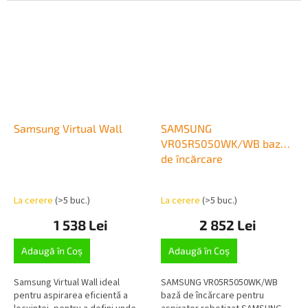
intervale de 6 - 12 luni
intervale de 6 - 12 luni
Samsung Virtual Wall
SAMSUNG
VR05R5050WK/WB bază
de încărcare
La cerere
(>5 buc.)
La cerere
(>5 buc.)
1 538 Lei
2 852 Lei
Adaugă în Coş
Adaugă în Coş
Samsung Virtual Wall ideal
SAMSUNG VR05R5050WK/WB
pentru aspirarea eficientă a
bază de încărcare pentru