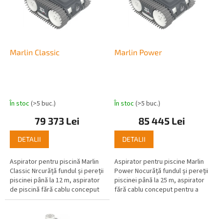
o
ă
d
p
u
r
s
o
u
d
Marlin Classic
Marlin Power
l
u
u
s
i
e
În stoc
(>5 buc.)
În stoc
(>5 buc.)
79 373 Lei
85 445 Lei
DETALII
DETALII
Aspirator pentru piscină Marlin
Aspirator pentru piscine Marlin
Classic Nrcurăță fundul și pereții
Power Nocurăță fundul și pereții
piscinei până la 12 m, aspirator
piscinei până la 25 m, aspirator
de piscină fără cablu conceput
fără cablu conceput pentru a
pentru a menține piscina curată
menține piscina curată în orice...
în orice...