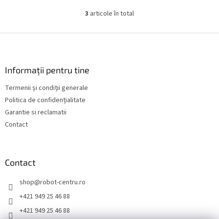
menține piscina curată în...
3
articole în total
C
o
n
S
t
u
r
b
o
s
Informații pentru tine
l
o
u
Termenii și condiții generale
l
l
Politica de confidențialitate
l
i
Garantie si reclamatii
s
Contact
t
ă
r
i
Contact
l
o
shop
@
robot-centru.ro
r
+421 949 25 46 88
+421 949 25 46 88