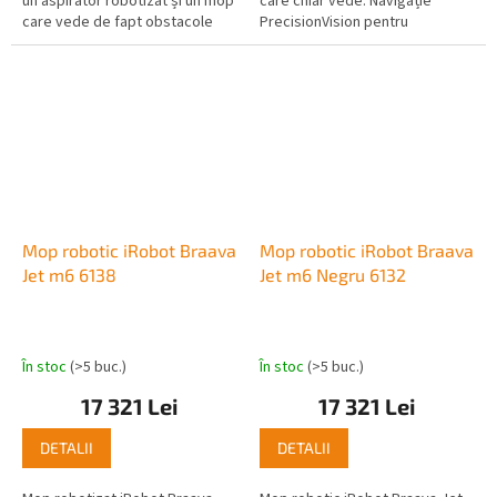
un aspirator robotizat și un mop
care chiar vede. Navigație
care vede de fapt obstacole
PrecisionVision pentru
precum cablurile și le poate
recunoașterea obstacolelor,
evita. Cartografiere...
cartografiere inteligentă,
aplicație...
Mop robotic iRobot Braava
Mop robotic iRobot Braava
Jet m6 6138
Jet m6 Negru 6132
În stoc
(>5 buc.)
În stoc
(>5 buc.)
17 321 Lei
17 321 Lei
DETALII
DETALII