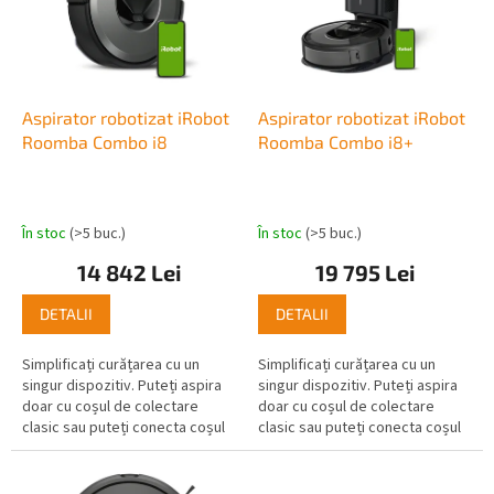
o
ă
d
p
u
r
s
o
u
d
Aspirator robotizat iRobot
Aspirator robotizat iRobot
l
u
Roomba Combo i8
Roomba Combo i8+
u
s
i
e
În stoc
(>5 buc.)
În stoc
(>5 buc.)
14 842 Lei
19 795 Lei
DETALII
DETALII
Simplificați curățarea cu un
Simplificați curățarea cu un
singur dispozitiv. Puteți aspira
singur dispozitiv. Puteți aspira
doar cu coșul de colectare
doar cu coșul de colectare
clasic sau puteți conecta coșul
clasic sau puteți conecta coșul
de colectare Roomba Combo®
de colectare Roomba Combo®
pentru curățare combinată.
pentru curățare combinată.