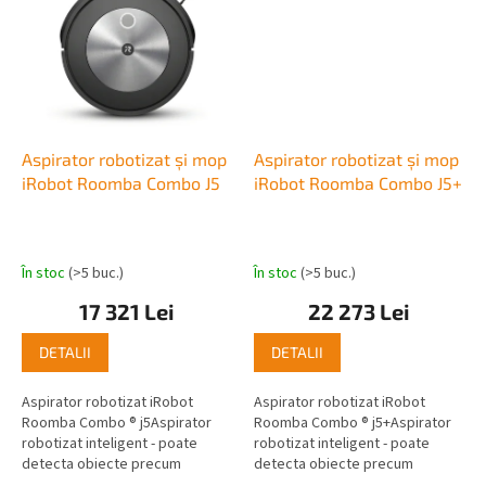
Aspirator robotizat și mop
Aspirator robotizat și mop
iRobot Roomba Combo J5
iRobot Roomba Combo J5+
În stoc
(>5 buc.)
În stoc
(>5 buc.)
17 321 Lei
22 273 Lei
DETALII
DETALII
Aspirator robotizat iRobot
Aspirator robotizat iRobot
Roomba Combo ® j5Aspirator
Roomba Combo ® j5+Aspirator
robotizat inteligent - poate
robotizat inteligent - poate
detecta obiecte precum
detecta obiecte precum
pantofi, haine, cabluri sau boluri
pantofi, haine, cabluri sau boluri