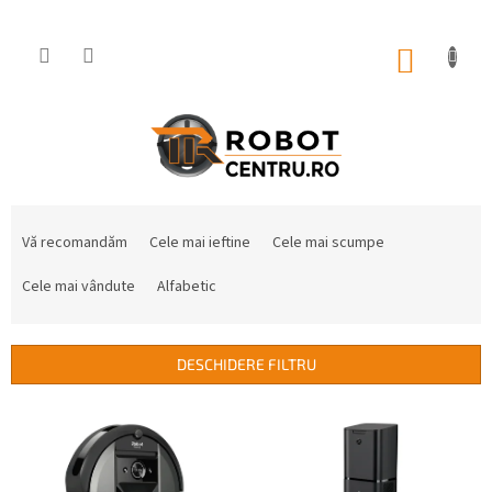
Treci
la
conținut
COŞ
DE
CUMPĂ
S
e
Vă recomandăm
Cele mai ieftine
Cele mai scumpe
l
e
Cele mai vândute
Alfabetic
c
t
a
DESCHIDERE FILTRU
r
e
L
a
i
p
s
r
t