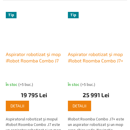
pentru animale de companie și...
pentru animale de companie și...
Tip
Tip
Aspirator robotizat și mop
Aspirator robotizat și mop
iRobot Roomba Combo J7
iRobot Roomba Combo J7+
În stoc
(>5 buc.)
În stoc
(>5 buc.)
19 795 Lei
25 991 Lei
DETALII
DETALII
Aspiratorul robotizat și mopul
IRobot Roomba Combo J7+ este
iRobot Roomba Combo J7 este
un aspirator robotizat și un mop