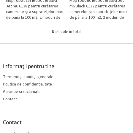
Mop robotizat iRobot Braava
Mop robotic iRobot Braava Jet
Jet m6 6138 pentru curățarea
m6 Black 6132 pentru curățarea
camerelor și a suprafețelor mari
camerelor și a suprafețelor mari
de până la 100 m2, 2 moduri de
de până la 100 m2, 2 moduri de
curățare (mop umed, măturat
curățare (mop umed, măturat
uscat), prin...
uscat), prin...
8
articole în total
C
o
n
S
t
u
r
b
o
s
Informații pentru tine
l
o
u
Termenii și condiții generale
l
l
Politica de confidențialitate
l
i
Garantie si reclamatii
s
Contact
t
ă
r
i
Contact
l
o