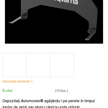
Informaţii detaliate
În stoc
(>5 buc.)
Depozitați Automower® agățându-l pe perete în timpul
lunilor de iarnă sau atunci când nu este utilizat.