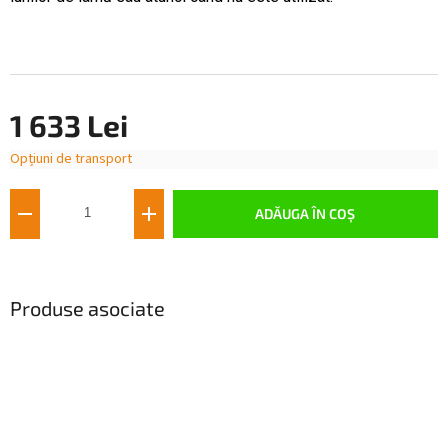
1 633 Lei
Opțiuni de transport
Evaluare
preţ:
ADĂUGA ÎN COŞ
Produse asociate