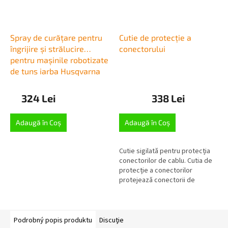
Spray de curățare pentru
Cutie de protecție a
îngrijire și strălucire
conectorului
pentru mașinile robotizate
de tuns iarba Husqvarna
324 Lei
338 Lei
Adaugă în Coş
Adaugă în Coş
Cutie sigilată pentru protecția
conectorilor de cablu. Cutia de
protecție a conectorilor
protejează conectorii de
umiditate, apă, zăpadă și alte
deteriorări în timpul sezonului.
Podrobný popis produktu
Discuţie