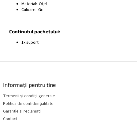
Material: Oțel
Culoare: Gri
Conținutul pachetului:
1x suport
S
u
b
s
Informații pentru tine
o
Termenii și condiții generale
l
Politica de confidențialitate
Garantie si reclamatii
Contact