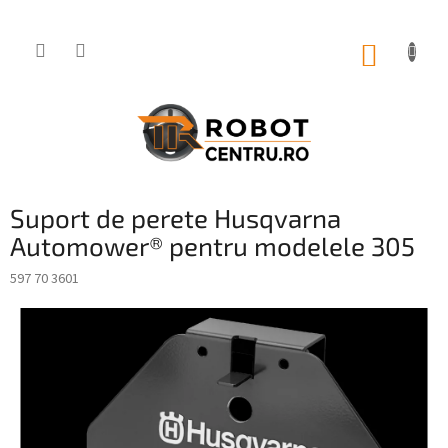
Treci
la
conținut
COŞ
DE
CUMPĂ
Suport de perete Husqvarna
Automower® pentru modelele 305
597 70 3601