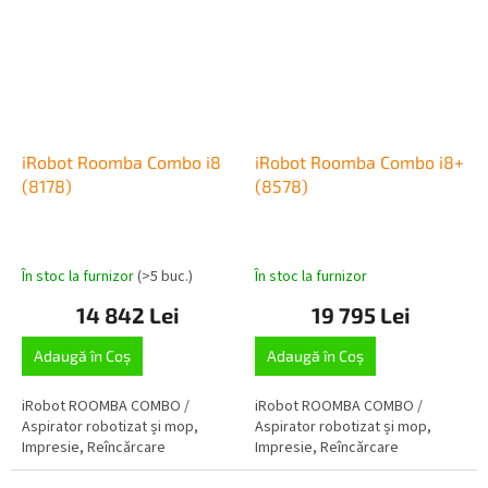
iRobot Roomba Combo i8
iRobot Roomba Combo i8+
(8178)
(8578)
În stoc la furnizor
(>5 buc.)
În stoc la furnizor
14 842 Lei
19 795 Lei
Adaugă în Coş
Adaugă în Coş
iRobot ROOMBA COMBO /
iRobot ROOMBA COMBO /
Aspirator robotizat și mop,
Aspirator robotizat și mop,
Impresie, Reîncărcare
Impresie, Reîncărcare