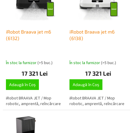
o
ă
d
p
u
r
s
o
u
d
iRobot Braava jet m6
iRobot Braava jet m6
l
u
(6132)
(6138)
u
s
i
e
În stoc la furnizor
(>5 buc.)
În stoc la furnizor
(>5 buc.)
17 321 Lei
17 321 Lei
Adaugă în Coş
Adaugă în Coş
iRobot BRAAVA JET / Mop
iRobot BRAAVA JET / Mop
robotic, amprentă, reîncărcare
robotic, amprentă, reîncărcare