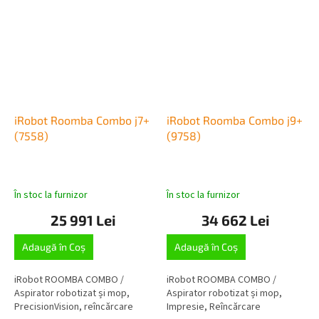
iRobot Roomba Combo j7+
iRobot Roomba Combo j9+
(7558)
(9758)
În stoc la furnizor
În stoc la furnizor
25 991 Lei
34 662 Lei
Adaugă în Coş
Adaugă în Coş
iRobot ROOMBA COMBO /
iRobot ROOMBA COMBO /
Aspirator robotizat și mop,
Aspirator robotizat și mop,
PrecisionVision, reîncărcare
Impresie, Reîncărcare