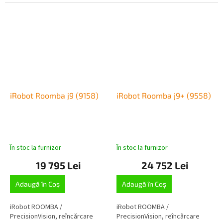
iRobot Roomba j9 (9158)
iRobot Roomba j9+ (9558)
În stoc la furnizor
În stoc la furnizor
19 795 Lei
24 752 Lei
Adaugă în Coş
Adaugă în Coş
iRobot ROOMBA /
iRobot ROOMBA /
PrecisionVision, reîncărcare
PrecisionVision, reîncărcare