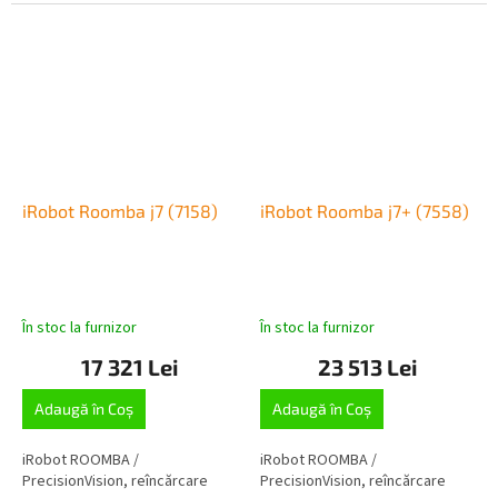
iRobot Roomba j7 (7158)
iRobot Roomba j7+ (7558)
În stoc la furnizor
În stoc la furnizor
17 321 Lei
23 513 Lei
Adaugă în Coş
Adaugă în Coş
iRobot ROOMBA /
iRobot ROOMBA /
PrecisionVision, reîncărcare
PrecisionVision, reîncărcare