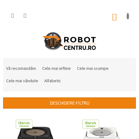
Treci
la
conținut
COŞ
DE
CUMPĂ
S
e
Vă recomandăm
Cele mai ieftine
Cele mai scumpe
l
e
Cele mai vândute
Alfabetic
c
t
a
DESCHIDERE FILTRU
r
e
L
a
i
p
s
r
t