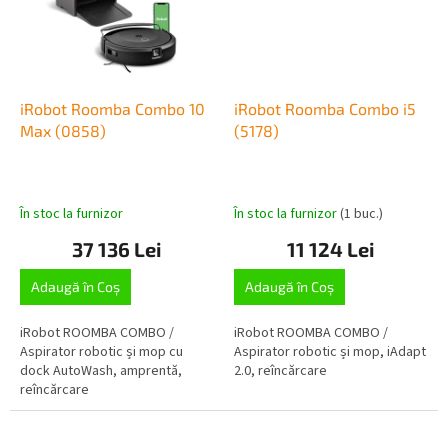
iRobot Roomba Combo 10
iRobot Roomba Combo i5
Max (0858)
(5178)
În stoc la furnizor
În stoc la furnizor
(1 buc.)
37 136 Lei
11 124 Lei
Adaugă în Coş
Adaugă în Coş
iRobot ROOMBA COMBO /
iRobot ROOMBA COMBO /
Aspirator robotic și mop cu
Aspirator robotic și mop, iAdapt
dock AutoWash, amprentă,
2.0, reîncărcare
reîncărcare