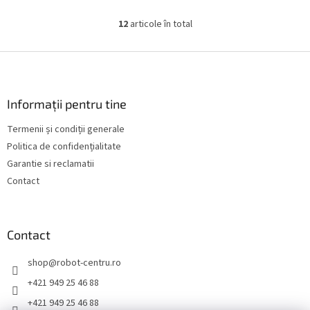
12
articole în total
C
o
n
S
t
u
r
b
o
s
Informații pentru tine
l
o
u
Termenii și condiții generale
l
l
Politica de confidențialitate
l
i
Garantie si reclamatii
s
Contact
t
ă
r
i
Contact
l
o
shop
@
robot-centru.ro
r
+421 949 25 46 88
+421 949 25 46 88