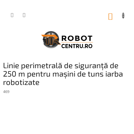
Treci
la
conținut
COŞ
DE
CUMPĂ
Linie perimetrală de siguranță de
250 m pentru mașini de tuns iarba
robotizate
469