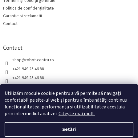
Termenii și condiții generale
l
Politica de confidențialitate
Garantie si reclamatii
Contact
Contact
shop
@
robot-centru.ro
+421 949 25 46 88
+421 949 25 46 88
TopRobot.sk
Utilizăm module cookie pentru a vă permite să navigați
toprobot.sk
confortabil pe site-ul web și pentru a îmbunătăți continuu
funcționalitatea, performanța și utilizabilitatea acestuia
prin intermediul analizei.
Citește mai mult
Creat de Shoptet
Setări