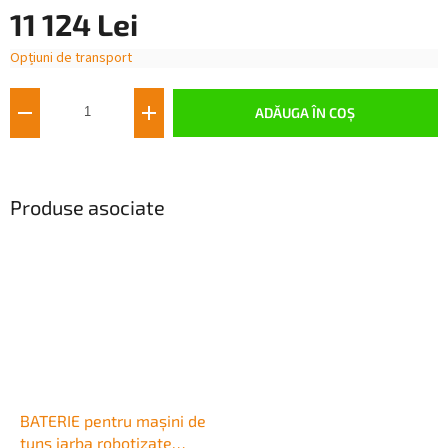
11 124 Lei
Opțiuni de transport
Evaluare
preţ:
ADĂUGA ÎN COŞ
Produse asociate
BATERIE pentru mașini de
tuns iarba robotizate