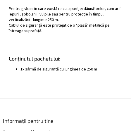
Pentru grădini în care există riscul apariției dăunătorilor, cum ar fi
iepurii, șobolanii, vulpile sau pentru protecție în timpul
verticalizării - lungime 250 m.
Cablul de siguranță este protejat de o "plasă" metalică pe
întreaga suprafață.
Conținutul pachetului:
1x sârmă de siguranță cu lungimea de 250 m
S
u
b
s
Informații pentru tine
o