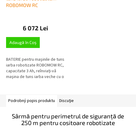
ROBOMOW RC
6 072 Lei
Adaugă în Coş
BATERIE pentru mașinile de tuns
iarba robotizate ROBOMOW RC,
capacitate 3 Ah, reînviați-vă
mașina de tuns iarba veche cu o
baterie nouă, pentru toate
modelele...
Podrobný popis produktu
Discuţie
Sârmă pentru perimetrul de siguranță de
250 m pentru cositoare robotizate