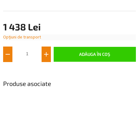
1 438 Lei
Opțiuni de transport
Evaluare
preţ:
ADĂUGA ÎN COŞ
Produse asociate