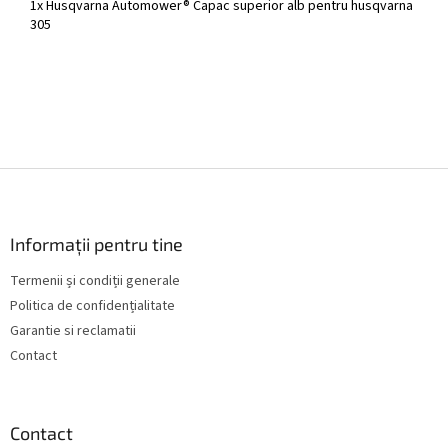
1x Husqvarna Automower® Capac superior alb pentru husqvarna
305
S
u
b
s
Informații pentru tine
o
Termenii și condiții generale
l
Politica de confidențialitate
Garantie si reclamatii
Contact
Contact