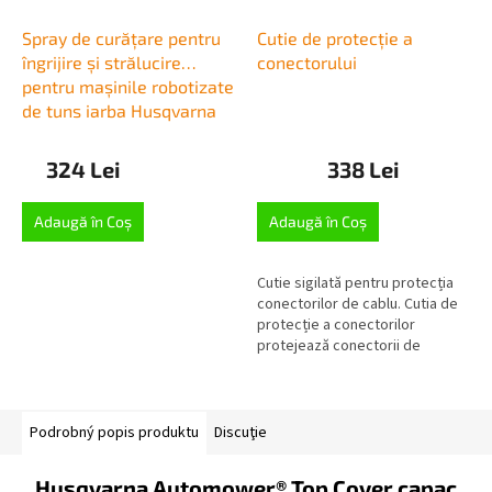
Spray de curățare pentru
Cutie de protecție a
îngrijire și strălucire
conectorului
pentru mașinile robotizate
de tuns iarba Husqvarna
324 Lei
338 Lei
Adaugă în Coş
Adaugă în Coş
Cutie sigilată pentru protecția
conectorilor de cablu. Cutia de
protecție a conectorilor
protejează conectorii de
umiditate, apă, zăpadă și alte
deteriorări în timpul sezonului.
Podrobný popis produktu
Discuţie
Husqvarna Automower® Top Cover capac