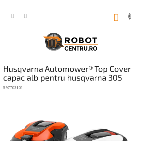
Treci
la
conținut
COŞ
DE
CUMPĂ
Husqvarna Automower® Top Cover
capac alb pentru husqvarna 305
597703101