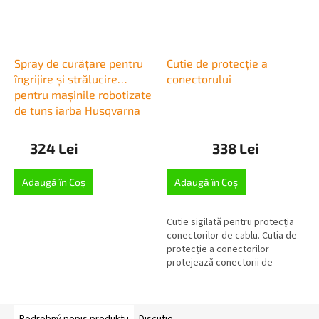
Spray de curățare pentru
Cutie de protecție a
îngrijire și strălucire
conectorului
pentru mașinile robotizate
de tuns iarba Husqvarna
324 Lei
338 Lei
Adaugă în Coş
Adaugă în Coş
Cutie sigilată pentru protecția
conectorilor de cablu. Cutia de
protecție a conectorilor
protejează conectorii de
umiditate, apă, zăpadă și alte
deteriorări în timpul sezonului.
Podrobný popis produktu
Discuţie