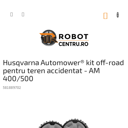
Treci
la
conținut
COŞ
DE
CUMPĂ
Husqvarna Automower® kit off-road
pentru teren accidentat - AM
400/500
581889702