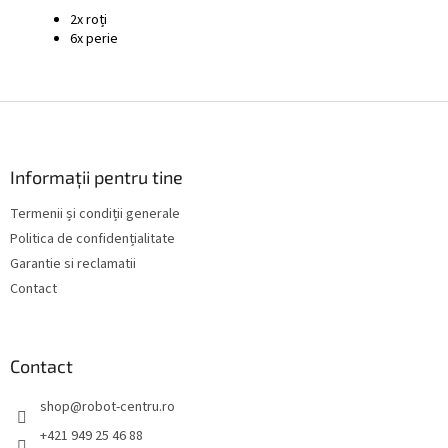
2x roți
6x perie
S
u
b
s
Informații pentru tine
o
Termenii și condiții generale
l
Politica de confidențialitate
Garantie si reclamatii
Contact
Contact
shop
@
robot-centru.ro
+421 949 25 46 88