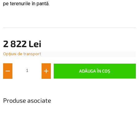
pe terenurile în pantă.
2 822 Lei
Opțiuni de transport
Evaluare
preţ:
ADĂUGA ÎN COŞ
Produse asociate