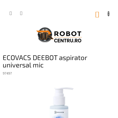
Treci
la
conținut
COŞ
DE
CUMPĂ
ECOVACS DEEBOT aspirator
universal mic
97497