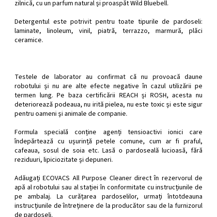
zilnică, cu un parfum natural și proaspăt Wild Bluebell.
Detergentul este potrivit pentru toate tipurile de pardoseli:
laminate, linoleum, vinil, piatră, terrazzo, marmură, plăci
ceramice.
Testele de laborator au confirmat că nu provoacă daune
robotului și nu are alte efecte negative în cazul utilizării pe
termen lung. Pe baza certificării REACH și ROSH, acesta nu
deteriorează podeaua, nu irită pielea, nu este toxic și este sigur
pentru oameni și animale de companie.
Formula specială conține agenți tensioactivi ionici care
îndepărtează cu ușurință petele comune, cum ar fi praful,
cafeaua, sosul de soia etc. Lasă o pardoseală lucioasă, fără
reziduuri, lipiciozitate și depuneri.
Adăugați ECOVACS All Purpose Cleaner direct în rezervorul de
apă al robotului sau al stației în conformitate cu instrucțiunile de
pe ambalaj. La curățarea pardoselilor, urmați întotdeauna
instrucțiunile de întreținere de la producător sau de la furnizorul
de pardoseli.