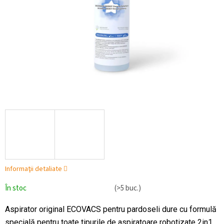
Informaţii detaliate
În stoc
(>5 buc.)
Aspirator original ECOVACS pentru pardoseli dure cu formulă
specială pentru toate tipurile de aspiratoare robotizate 2in1