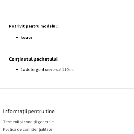
Potrivit pentru modelul:
toate
Conținutul pachetului:
1x detergent universal 110 ml
S
u
b
s
Informații pentru tine
o
Termenii și condiții generale
l
Politica de confidențialitate