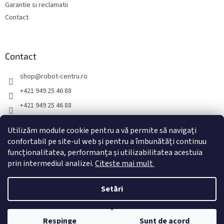
Garantie si reclamatii
Contact
Contact
shop
@
robot-centru.ro
+421 949 25 46 88
+421 949 25 46 88
TopRobot.sk
Utilizăm module cookie pentru a vă permite să navigați
toprobot.sk
confortabil pe site-ul web și pentru a îmbunătăți continuu
funcționalitatea, performanța și utilizabilitatea acestuia
prin intermediul analizei.
Citește mai mult
Creat de Shoptet
Setări
Drepturi de autor 2026
Robot-centru.ro
. Toate drepturile
Respinge
Sunt de acord
rezervate.