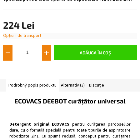
224 Lei
Opțiuni de transport
Evaluare
preţ:
ADĂUGA ÎN COŞ
Podrobný popis produktu
Alternativ (3)
Discuţie
ECOVACS DEEBOT curățător universal
Detergent original ECOVACS
pentru curățarea pardoselilor
dure, cu o formulă specială pentru toate tipurile de aspiratoare
robotizate 2in1. Cu spumă redusă, conceput pentru curățarea