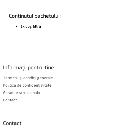
Conținutul pachetului:
1x coș filtru
S
u
b
s
Informații pentru tine
o
Termenii și condiții generale
l
Politica de confidențialitate
Garantie si reclamatii
Contact
Contact