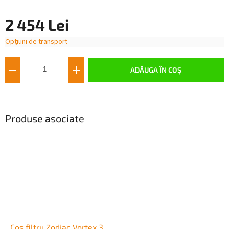
2 454 Lei
Opțiuni de transport
Evaluare
preţ:
ADĂUGA ÎN COŞ
Produse asociate
Coș filtru Zodiac Vortex 3