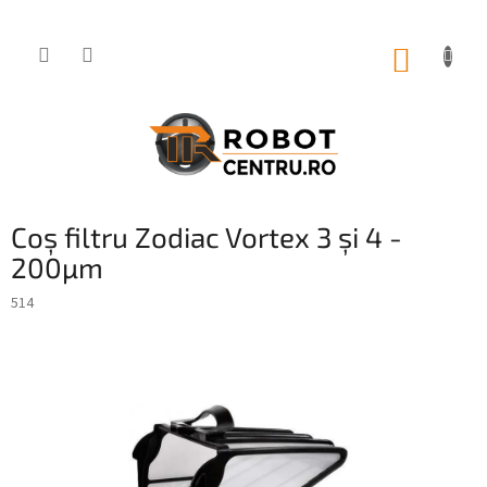
Treci
la
conținut
COŞ
DE
CUMPĂ
Coș filtru Zodiac Vortex 3 și 4 -
200µm
514