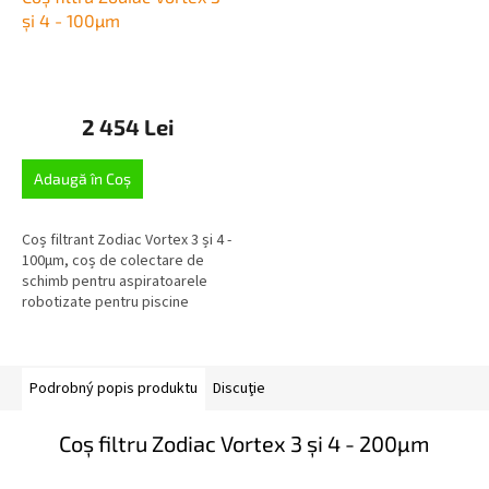
și 4 - 100µm
2 454 Lei
Adaugă în Coş
Coș filtrant Zodiac Vortex 3 și 4 -
100µm, coș de colectare de
schimb pentru aspiratoarele
robotizate pentru piscine
Zodiac, proiectat pentru toate
seriile...
Podrobný popis produktu
Discuţie
Coș filtru Zodiac Vortex 3 și 4 - 200µm