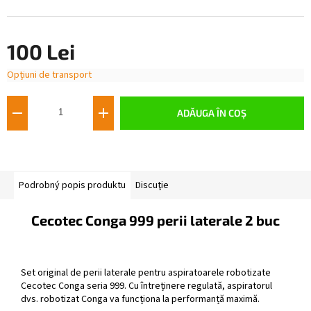
100 Lei
Opțiuni de transport
Evaluare
preţ:
ADĂUGA ÎN COŞ
Podrobný popis produktu
Discuţie
Cecotec Conga 999 perii laterale 2 buc
Set original de perii laterale pentru aspiratoarele robotizate
Cecotec Conga seria 999. Cu întreținere regulată, aspiratorul
dvs. robotizat Conga va funcționa la performanță maximă.