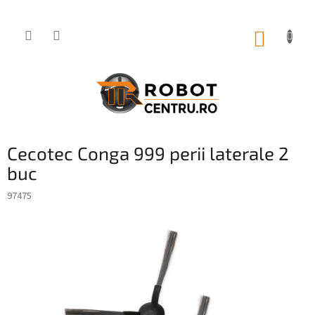
Treci
la
conținut
COŞ
DE
CUMPĂ
Cecotec Conga 999 perii laterale 2
buc
97475