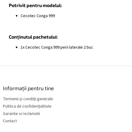
Potrivit pentru modelul:
Cecotec Conga 999
Conținutul pachetului:
1x Cecotec Conga 999 perii laterale 2 buc
S
u
b
s
Informații pentru tine
o
Termenii și condiții generale
l
Politica de confidențialitate
Garantie si reclamatii
Contact