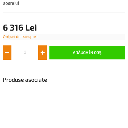
soarelui
6 316 Lei
Opțiuni de transport
Evaluare
preţ:
ADĂUGA ÎN COŞ
Produse asociate