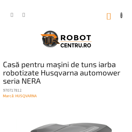
Treci
la
conținut
COŞ
DE
CUMPĂ
Casă pentru mașini de tuns iarba
robotizate Husqvarna automower
seria NERA
970717812
Marcă:
HUSQVARNA