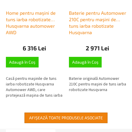
Home pentru mașini de
Baterie pentru Automower
tuns iarba robotizate
210C pentru mașini de
Husqvarna automower
tuns iarba robotizate
AWD
Husqvarna
6 316 Lei
2 971 Lei
Adaugă în Coş
Adaugă în Coş
Casă pentru mașinile de tuns
Baterie originală Automower
iarba robotizate Husqvarna
210C pentru mașini de tuns iarba
Automower AWD, care
robotizate Husqvarna
protejează mașina de tuns iarba
de impactul pe termen lung al
ploii și soarelui, pentru
modelele...
AFIŞEAZĂ TOATE PRODUSELE ASOCIATE