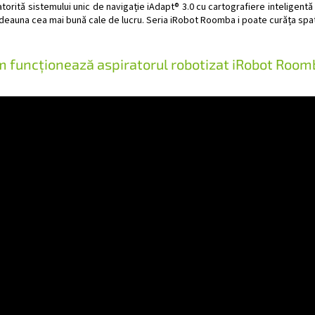
atorită sistemului unic de navigație iAdapt® 3.0 cu cartografiere inteligent
tdeauna cea mai bună cale de lucru. Seria iRobot Roomba i poate curăța spaț
 funcționează aspiratorul robotizat iRobot Roomb