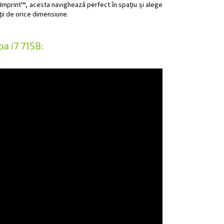
ă Imprint™, acesta navighează perfect în spațiu și alege
ii de orice dimensiune.
a i7 7158: