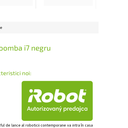
ele Roomba i7
se recomandă
, recomandăm
înlocuirea la fiecare 2-
irea la intervale
3 ani
12 luni
ie
Roomba i7 negru
eristici noi:
rful de lance al roboticii contemporane va intra în casa