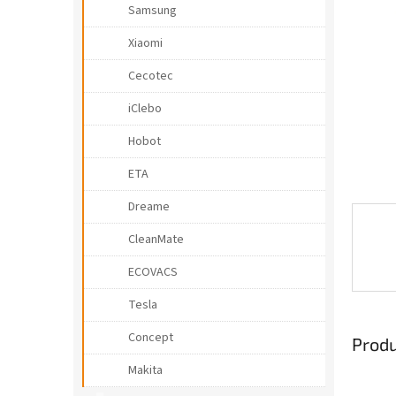
r
Samsung
a
l
Xiaomi
ă
Cecotec
iClebo
Hobot
ETA
Dreame
CleanMate
ECOVACS
Tesla
Concept
Produ
Makita