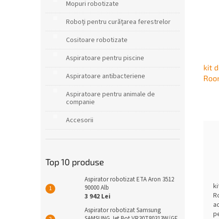
Mopuri robotizate
Roboți pentru curățarea ferestrelor
Cositoare robotizate
Aspiratoare pentru piscine
kit 
Aspiratoare antibacteriene
Room
Aspiratoare pentru animale de
companie
Accesorii
Top 10 produse
Aspirator robotizat ETA Aron 3512
ki
90000 Alb
Ro
3 942 Lei
a
Aspirator robotizat Samsung
p
SAMSUNG Jet Bot VR30T80313W/GE