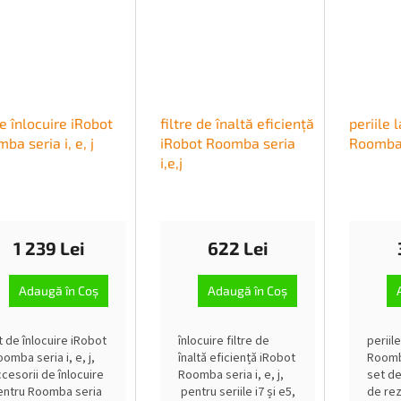
de înlocuire iRobot
filtre de înaltă eficiență
periile 
ba seria i, e, j
iRobot Roomba seria
Roomba s
i,e,j
1 239 Lei
622 Lei
Adaugă în Coş
Adaugă în Coş
t de înlocuire iRobot
înlocuire filtre de
periil
omba seria i, e, j,
înaltă eficiență iRobot
Roomba
ccesorii de înlocuire
Roomba seria i, e, j,
set de
entru Roomba seria
pentru seriile i7 și e5,
de rez