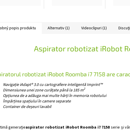
/e/j, recomandăm
filtrul de înaltă
model
locuirea la intervale
eficiență utilizat
și e5
 6 - 12 luni
captează până la 99%
înlocu
din alergeni,...
de 6 - 
obný popis produktu
Alternativ (1)
Videoclipuri (1)
Discuţ
Aspirator robotizat iRobot 
iratorul robotizat iRobot Roomba i7 7158 are caract
Navigație iAdapt® 3.0 cu cartografiere inteligentă Imprint™
2
Dimensiunea unei zone curățate până la 185 m
Opțiunea de a adăuga mai multe hărți în memoria robotului
Împărțirea spațiului în camere separate
Container de deșeuri lavabil
ltimă generație
aspirator robotizat iRobot Roomba i7 7158
serie și vâ