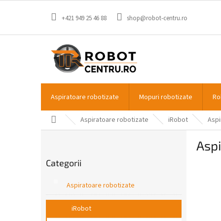
Treci
la
+421 949 25 46 88
shop@robot-centru.ro
conținut
Aspiratoare robotizate
Mopuri robotizate
Ro
Acasă
Aspiratoare robotizate
iRobot
Aspi
B
Aspi
a
Sari
r
Categorii
peste
ă
categorii
l
Aspiratoare robotizate
a
t
iRobot
e