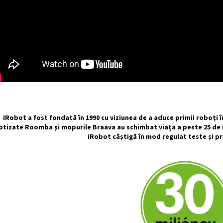
IRobot a fost fondată în 1990 cu viziunea de a aduce primii roboți î
tizate Roomba și mopurile Braava au schimbat viața a peste 25 de m
iRobot câștigă în mod regulat teste și pr