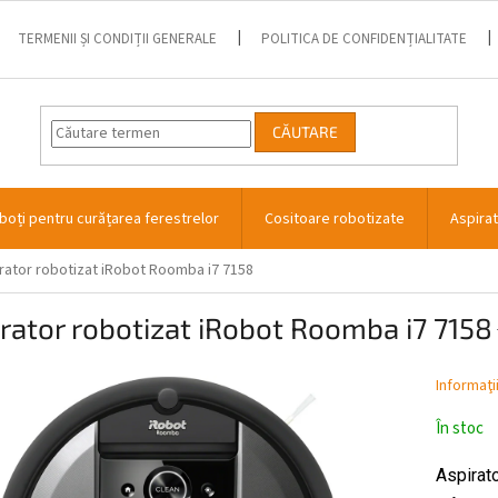
TERMENII ȘI CONDIȚII GENERALE
POLITICA DE CONFIDENȚIALITATE
CĂUTARE
boți pentru curățarea ferestrelor
Cositoare robotizate
Aspira
rator robotizat iRobot Roomba i7 7158
rator robotizat iRobot Roomba i7 7158
Informaţi
În stoc
Aspirat