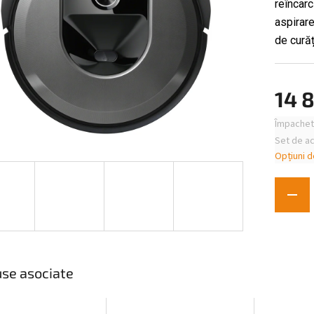
reîncarc
aspirar
de curăța
14 8
Evaluare
Împachet
preţ:
Set de ac
Opțiuni d
se asociate