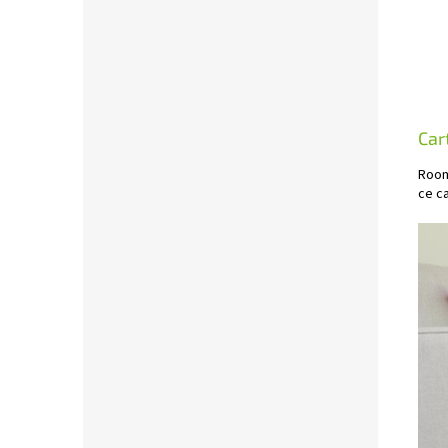
Car
Room
ce ca