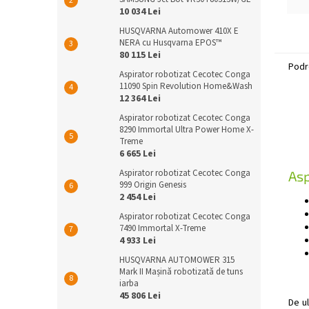
i
10 034 Lei
în
HUSQVARNA Automower 410X E
de
NERA cu Husqvarna EPOS™
80 115 Lei
Podr
Aspirator robotizat Cecotec Conga
11090 Spin Revolution Home&Wash
12 364 Lei
Aspirator robotizat Cecotec Conga
8290 Immortal Ultra Power Home X-
Treme
6 665 Lei
Aspirator robotizat Cecotec Conga
Asp
999 Origin Genesis
2 454 Lei
Aspirator robotizat Cecotec Conga
7490 Immortal X-Treme
4 933 Lei
HUSQVARNA AUTOMOWER 315
Mark II Mașină robotizată de tuns
iarba
45 806 Lei
De u