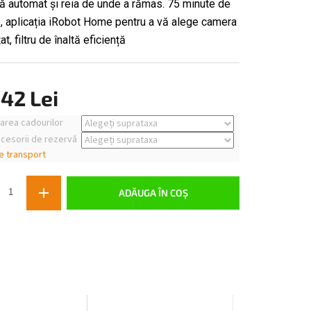
ă automat și reia de unde a rămas. 75 minute de
e, aplicația iRobot Home pentru a vă alege camera
t, filtru de înaltă eficiență
42 Lei
area cadourilor
cesorii de rezervă
e transport
ADĂUGA ÎN COŞ