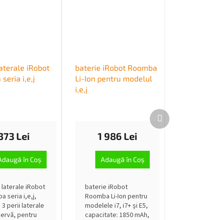
laterale iRobot
baterie iRobot Roomba
eria i,e,j
Li-Ion pentru modelul
i,e,j
Produsul
următor
373 Lei
1 986 Lei
Adaugă în Coş
Adaugă în Coş
e laterale iRobot
baterie iRobot
 seria i,e,j,
Roomba Li-Ion pentru
 3 perii laterale
modelele i7, i7+ și E5,
ervă, pentru
capacitate: 1850 mAh,