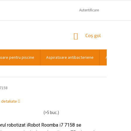
GARANTIE SI RECLAMATII
CONTACT
Autentificare
COŞ
Coş gol
DE
CUMPĂRĂTURI
toare pentru piscine
Aspiratoare antibacteriene
Aspiratoare p
7158
i detaliate
(>5 buc.)
orul robotizat iRobot Roomba i7 7158 se