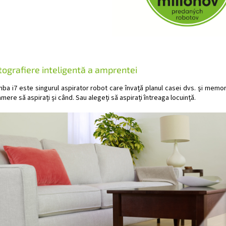
tografiere inteligentă a amprentei
ba i7 este singurul aspirator robot care învață planul casei dvs. și memo
mere să aspirați și când. Sau alegeți să aspirați întreaga locuință.