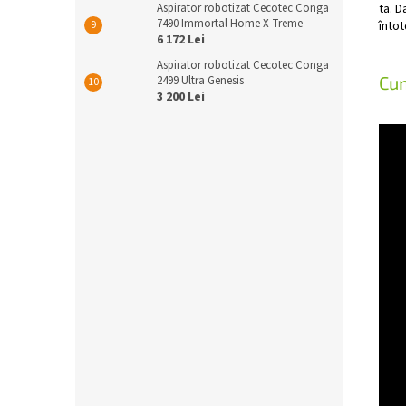
ta. D
Aspirator robotizat Cecotec Conga
7490 Immortal Home X-Treme
înto
6 172 Lei
Aspirator robotizat Cecotec Conga
Cum
2499 Ultra Genesis
3 200 Lei