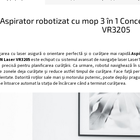
Aspirator robotizat cu mop 3 în 1 Co
VR3205
garea cu laser asigură o orientare perfectă și o curățare mai rapidă.
Asp
N Laser VR3205
este echipat cu sistemul avansat de navigație laser LaserT
ă precisă pentru planificarea curățării. Ca urmare, robotul navighează în
e zonele deja curățate și reduce astfel timpul de curățare. Face față perfe
entate. Datorită roților sale mari și motorului puternic, poate depăși pragur
e întoarce automat la stația de încărcare când a terminat curățarea.