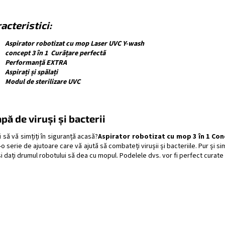
acteristici:
Aspirator robotizat cu mop Laser UVC Y-wash
concept 3 în 1 Curățare perfectă
Performanță EXTRA
Aspirați și spălați
Modul de sterilizare UVC
pă de viruși și bacterii
i să vă simțiți în siguranță acasă?
Aspirator robotizat cu mop 3 în 1 Co
-o serie de ajutoare care vă ajută să combateți virușii și bacteriile. Pur și
i dați drumul robotului să dea cu mopul. Podelele dvs. vor fi perfect curate