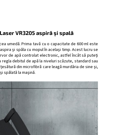
Laser VR3205 aspiră și spală
i cea umedă. Prima tavă cu o capacitate de 600 ml este
 aspira și spăla cu mopul în același timp. Acest lucru se
vor de apă controlat electronic, astfel încât să puteți
 a regla debitul de apă la niveluri scăzute, standard sau
 țesătură din microfibră care leagă murdăria de sine și,
și spălată la mașină.