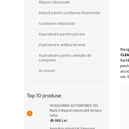
Mopuri robotizate
Roboți pentru curățarea ferestrelor
Cositoare robotizate
Aspiratoare pentru piscine
Aspiratoare antibacteriene
Navi
CLEA
Aspiratoare pentru animale de
companie
hart
pest
Accesorii
accid
cm. S
Top 10 produse
HUSQVARNA AUTOMOWER 315
Mark II Mașină robotizată de tuns
iarba
45 806 Lei
Aspirator robotizat Samsung