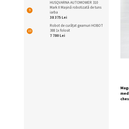
HUSQVARNA AUTOMOWER 310
Mark II Mașină robotizată de tuns
iarba
38 375 Lei
Robot de curățat geamuri HOBOT
388 1x folosit
7 780 Lei
Maga
medi
ches