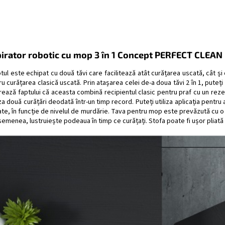
irator robotic cu mop 3 în 1 Concept PERFECT CLEAN 
tul este echipat cu două tăvi care facilitează atât curățarea uscată, cât ș
u curățarea clasică uscată. Prin atașarea celei de-a doua tăvi 2 în 1, puteți
ează faptului că aceasta combină recipientul clasic pentru praf cu un rezer
za două curățări deodată într-un timp record. Puteți utiliza aplicația pentru
ate, în funcție de nivelul de murdărie. Tava pentru mop este prevăzută cu o
emenea, lustruiește podeaua în timp ce curățați. Stofa poate fi ușor pliată 