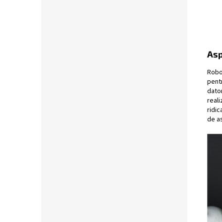
Asp
Robo
pentr
dator
reali
ridic
de as