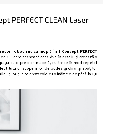
ncept PERFECT CLEAN Laser
irator robotizat cu mop 3 în 1 Concept PERFECT
ec 2.0, care scanează casa dvs. în detaliu și creează o
 spațiu cu o precizie maximă, nu trece în mod repetat
ct tuturor acoperirilor de podea și chiar și spațiilor
ile ușilor și alte obstacole cu o înălțime de până la 1,8