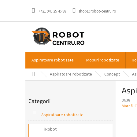
Treci
la
+421 949 25 46 88
shop@robot-centru.ro
conținut
Aspiratoare robotizate
Mopuri robotizate
Ro
Acasă
Aspiratoare robotizate
Concept
As
B
Aspi
a
Sari
r
9638
Categorii
peste
ă
Marcă:
C
categorii
l
Aspiratoare robotizate
a
t
iRobot
e