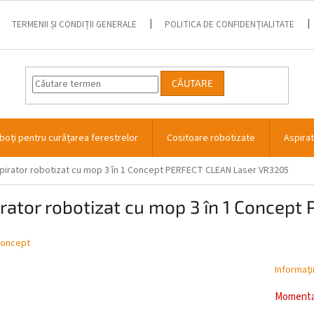
TERMENII ȘI CONDIȚII GENERALE
POLITICA DE CONFIDENȚIALITATE
CĂUTARE
boți pentru curățarea ferestrelor
Cositoare robotizate
Aspira
pirator robotizat cu mop 3 în 1 Concept PERFECT CLEAN Laser VR3205
rator robotizat cu mop 3 în 1 Concep
oncept
Informaţi
Momentan