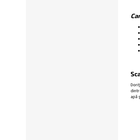
Car
Sca
Doriț
dintr
apă ș