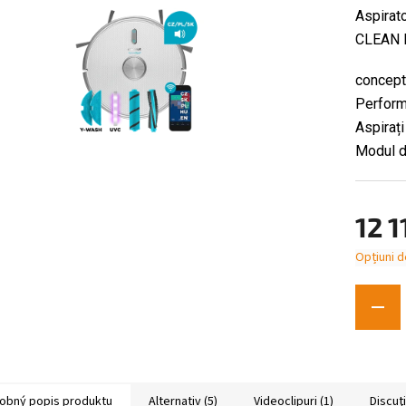
Aspirat
CLEAN 
concept
Perfor
Aspirați
Modul d
12 1
Opțiuni d
Evaluare
preţ:
obný popis produktu
Alternativ (5)
Videoclipuri (1)
Discuţ