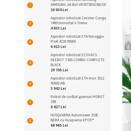
SAMSUNG Jet Bot VR30T80313W/GE
10 034 Lei
Aspirator robotizat Cecotec Conga
7490 Immortal X-Treme
4 933 Lei
Aspirator robotizat ETA Navaggio
Profi 4228 90000
6 913 Lei
Aspirator robotizat ECOVACS
DEEBOT T30S COMBO COMPLETE
BLACK
29 705 Lei
Aspirator robotizat ETA Aron 3512
90000 Alb
3 942 Lei
Robot de curățat geamuri HOBOT
298
8 427 Lei
HUSQVARNA Automower 310E
NERA cu Husqvarna EPOS™
68 965 Lei