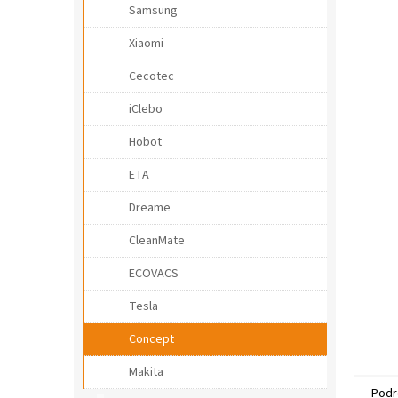
r
Samsung
a
l
Xiaomi
ă
Cecotec
iClebo
Hobot
ETA
Dreame
CleanMate
ECOVACS
Tesla
Concept
Makita
Podr