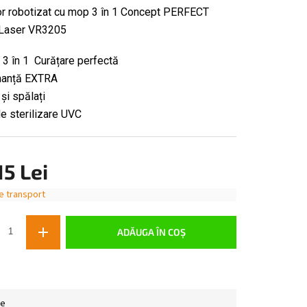
or robotizat cu mop 3 în 1 Concept PERFECT
Laser VR3205
 3 în 1 Curățare perfectă
manță EXTRA
 și spălați
e sterilizare UVC
15 Lei
e transport
ADĂUGA ÎN COŞ
ie