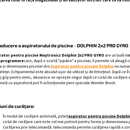
carea chiar în fața magazinului și un vânzător instruit care să vă con
roducere a aspiratorului de piscine - DOLPHIN 2x2 PRO GYRO
rator pentru piscine Maytronics Dolphin 2x2 PRO GYRO
are un built-in
oprogramare
care, după o scurtă "pipăire" a piscinei, îi permite să aleagă c
a și dimensiunea piscinei dvs.
Aspirator pentru piscine Dolphin
nu numai 
feței. Echipamentul este absolut ușor de utilizat și de întreținut. După ce îl i
i griji pentru nimic, deoarece se oprește singur după ce ciclul de curățare
ună cu aspiratorul pot fi achiziționate perii speciale Wonder Brush.
uni de curățare:
În modul de curățare automată, puteți
aspirator pentru piscine Dolphi
ciclul de curățare care este cel mai potrivit pentru forma și dimensiunea p
Curățarea prin telecomandă: telecomanda permite curățarea rapidă a zone