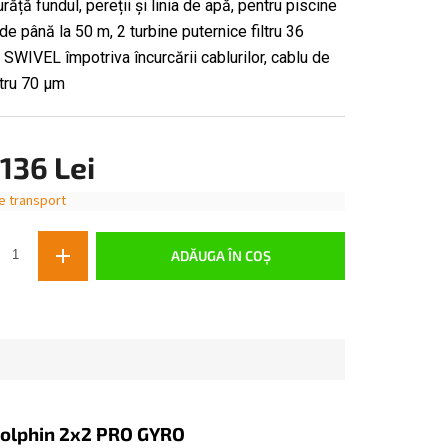
ăță fundul, pereții și linia de apă, pentru piscine
de până la 50 m, 2 turbine puternice filtru 36
SWIVEL împotriva încurcării cablurilor, cablu de
ltru 70 μm
136 Lei
e transport
ADĂUGA ÎN COŞ
Dolphin 2x2 PRO GYRO