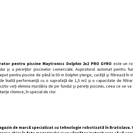
rator pentru piscine Maytronics Dolphin 2x2 PRO GYRO
este un ro
ului și a pereților piscinelor comerciale. Aspiratorul automat pentru f
put pentru piscine de până la 50 m Dolphin șterge, curăță și filtrează în m
 de înaltă performanță cu o suprafață de 1,5 m2 și o capacitate de filtra
zitiv veți elimina murdăria de pe fundul și pereții piscinei, ceea ce se va
anțe chimice, în special de clor.
gazin de marcă specializat cu tehnologie robotizată în Bratislava. V