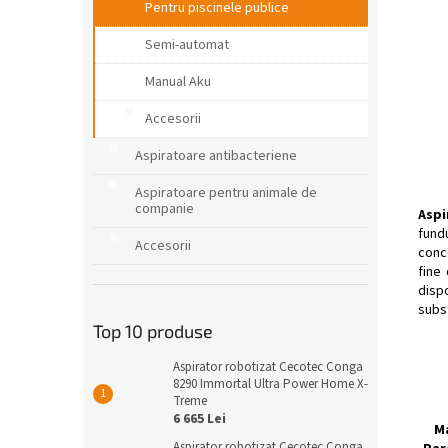
Pentru piscinele publice
Semi-automat
Manual Aku
Accesorii
Aspiratoare antibacteriene
Aspiratoare pentru animale de
companie
Aspi
fund
Accesorii
conce
fine
dispo
subst
Top 10 produse
Aspirator robotizat Cecotec Conga
8290 Immortal Ultra Power Home X-
Treme
6 665 Lei
Ma
Aspirator robotizat Cecotec Conga