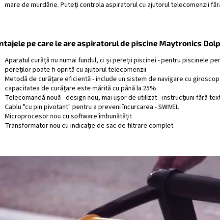
mare de murdărie. Puteți controla aspiratorul cu ajutorul telecomenzii fără
ntajele pe care le are aspiratorul de piscine Maytronics Do
Aparatul curăță nu numai fundul, ci și pereții piscinei - pentru piscinele 
pereților poate fi oprită cu ajutorul telecomenzii
Metodă de curățare eficientă - include un sistem de navigare cu giroscop - 
capacitatea de curățare este mărită cu până la 25%
Telecomandă nouă - design nou, mai ușor de utilizat - instrucțiuni fără tex
Cablu "cu pin pivotant" pentru a preveni încurcarea - SWIVEL
Microprocesor nou cu software îmbunătățit
Transformator nou cu indicație de sac de filtrare complet