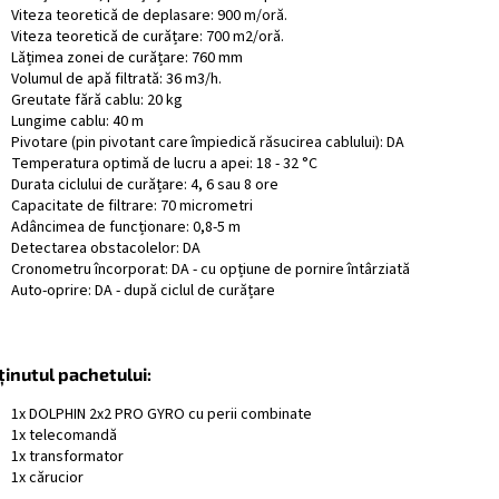
Viteza teoretică de deplasare: 900 m/oră.
Viteza teoretică de curățare: 700 m2/oră.
Lățimea zonei de curățare: 760 mm
Volumul de apă filtrată: 36 m3/h.
Greutate fără cablu: 20 kg
Lungime cablu: 40 m
Pivotare (pin pivotant care împiedică răsucirea cablului): DA
Temperatura optimă de lucru a apei: 18 - 32 °C
Durata ciclului de curățare: 4, 6 sau 8 ore
Capacitate de filtrare: 70 micrometri
Adâncimea de funcționare: 0,8-5 m
Detectarea obstacolelor: DA
Cronometru încorporat: DA - cu opțiune de pornire întârziată
Auto-oprire: DA - după ciclul de curățare
ținutul pachetului:
1x DOLPHIN 2x2 PRO GYRO cu perii combinate
1x telecomandă
1x transformator
1x cărucior