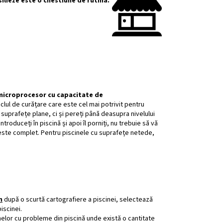
silieze este o chestiune de rutină.
microprocesor cu capacitate de
iclul de curățare care este cel mai potrivit pentru
suprafețe plane, ci și pereți până deasupra nivelului
ntroduceți în piscină și apoi îl porniți, nu trebuie să vă
 este complet. Pentru piscinele cu suprafețe netede,
n
după o scurtă cartografiere a piscinei, selectează
iscinei.
lor cu probleme din piscină unde există o cantitate