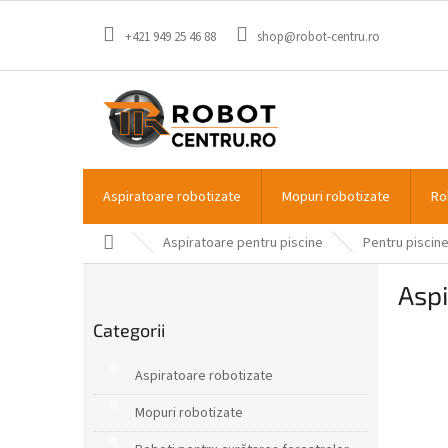
Treci
la
+421 949 25 46 88
shop@robot-centru.ro
conținut
Aspiratoare robotizate
Mopuri robotizate
Ro
Acasă
Aspiratoare pentru piscine
Pentru piscine
B
Aspi
a
Sari
r
Categorii
peste
ă
categorii
l
Aspiratoare robotizate
a
t
Mopuri robotizate
e