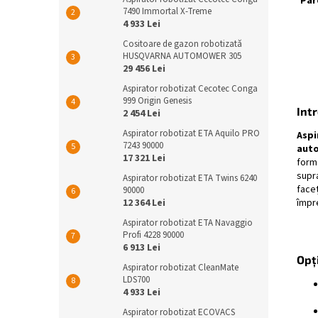
Par
7490 Immortal X-Treme
4 933 Lei
Cositoare de gazon robotizată
HUSQVARNA AUTOMOWER 305
29 456 Lei
Aspirator robotizat Cecotec Conga
999 Origin Genesis
Int
2 454 Lei
Aspirator robotizat ETA Aquilo PRO
Aspi
7243 90000
aut
17 321 Lei
form
supra
Aspirator robotizat ETA Twins 6240
faceț
90000
12 364 Lei
împre
Aspirator robotizat ETA Navaggio
Profi 4228 90000
6 913 Lei
Opți
Aspirator robotizat CleanMate
LDS700
4 933 Lei
Aspirator robotizat ECOVACS