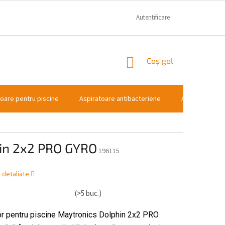
GARANTIE SI RECLAMATII
CONTACT
Autentificare
COŞ
Coş gol
DE
CUMPĂRĂTURI
toare pentru piscine
Aspiratoare antibacteriene
Aspiratoare p
O
hin 2x2 PRO GYRO
196115
i detaliate
(>5 buc.)
or pentru piscine Maytronics Dolphin 2x2 PRO