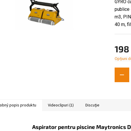
GYRO cur
publice 
m3, PIN 
40 m, fi
198 
Opțiuni d
Evaluare
preţ:
obný popis produktu
Videoclipuri (1)
Discuţie
Aspirator pentru piscine Maytronics 