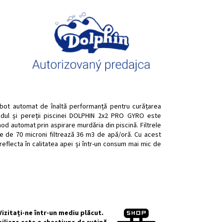
bot automat de înaltă performanță pentru curățarea
undul și pereții piscinei DOLPHIN 2x2 PRO GYRO este
od automat prin aspirare murdăria din piscină. Filtrele
re de 70 microni filtrează 36 m3 de apă/oră. Cu acest
 reflecta în calitatea apei și într-un consum mai mic de
izitați-ne într-un mediu plăcut.