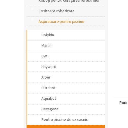
r
Roboți pentru curățarea ferestrelor
a
Cositoare robotizate
l
ă
Aspiratoare pentru piscine
Dolphin
Marlin
BWT
Hayward
Aiper
Ultrabot
Aquabot
Podr
Hexagone
Pentru piscine de uz casnic