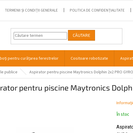
TERMENII ȘI CONDIȚII GENERALE
POLITICA DE CONFIDENȚIALITATE
CĂUTARE
boți pentru curățarea ferestrelor
Cositoare robotizate
Aspira
le publice
Aspirator pentru piscine Maytronics Dolphin 2x2 PRO GYR
rator pentru piscine Maytronics Dolp
Informaţi
În stoc
Aspirat