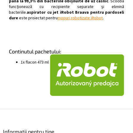
până la 99,3% din bacteriile obișnuite de uz casnic
. Scooba
funcționează cu recipiente separate și elimină
bacteriile.
aspirator cu jet iRobot Braava pentru pardoseli
dure
este proiectat pentru
mopuri robotizate iRobot
.
Continutul pachetului:
1x flacon 473 ml
S
u
b
s
Informații pentru tine