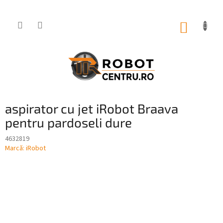
Treci
la
conținut
COŞ
DE
CUMPĂ
aspirator cu jet iRobot Braava
pentru pardoseli dure
4632819
Marcă:
iRobot