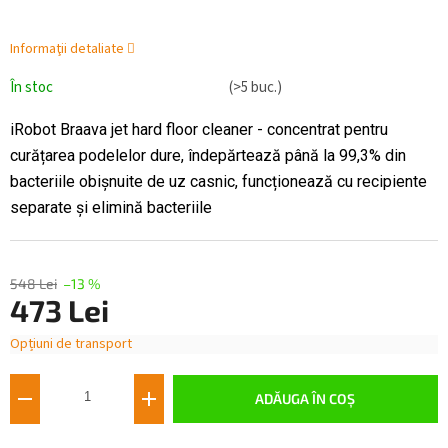
Informaţii detaliate
În stoc
(>5 buc.)
iRobot Braava jet hard floor cleaner - concentrat pentru
curățarea podelelor dure, îndepărtează până la 99,3% din
bacteriile obișnuite de uz casnic, funcționează cu recipiente
separate și elimină bacteriile
548 Lei
–13 %
473 Lei
Opțiuni de transport
Evaluare
preţ:
ADĂUGA ÎN COŞ