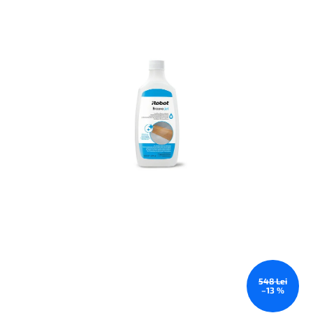
548 Lei
–13 %