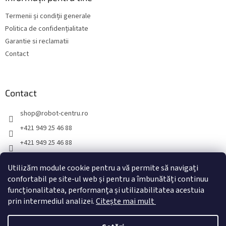
o
Termenii și condiții generale
l
Politica de confidențialitate
Garantie si reclamatii
Contact
Contact
shop
@
robot-centru.ro
+421 949 25 46 88
+421 949 25 46 88
TopRobot.sk
Utilizăm module cookie pentru a vă permite să navigați
toprobot.sk
confortabil pe site-ul web și pentru a îmbunătăți continuu
funcționalitatea, performanța și utilizabilitatea acestuia
prin intermediul analizei.
Citește mai mult
Creat de Shoptet