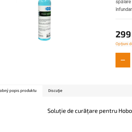
spălare
înfunda
299
Opțiuni d
Evaluare
preţ:
obný popis produktu
Discuţie
Soluție de curățare pentru Hobot