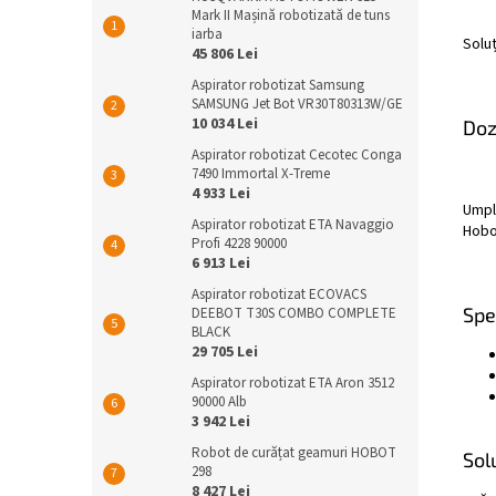
Mark II Mașină robotizată de tuns
iarba
Solu
45 806 Lei
Aspirator robotizat Samsung
SAMSUNG Jet Bot VR30T80313W/GE
10 034 Lei
Doz
Aspirator robotizat Cecotec Conga
7490 Immortal X-Treme
4 933 Lei
Umple
Aspirator robotizat ETA Navaggio
Hobot
Profi 4228 90000
6 913 Lei
Aspirator robotizat ECOVACS
Spe
DEEBOT T30S COMBO COMPLETE
BLACK
29 705 Lei
Aspirator robotizat ETA Aron 3512
90000 Alb
3 942 Lei
Robot de curățat geamuri HOBOT
Sol
298
8 427 Lei