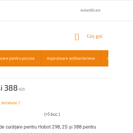
GARANTIE SI RECLAMATII
CONTACT
Autentificare
COŞ
Coş gol
DE
CUMPĂRĂTURI
toare pentru piscine
Aspiratoare antibacteriene
Aspiratoare p
și 388
625
i detaliate
(>5 buc.)
de curățare pentru Hobot 298, 2S și 388 pentru