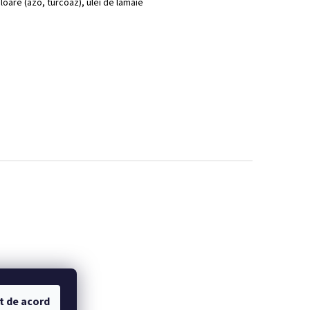
uloare (azo, turcoaz), ulei de lămâie
t de acord