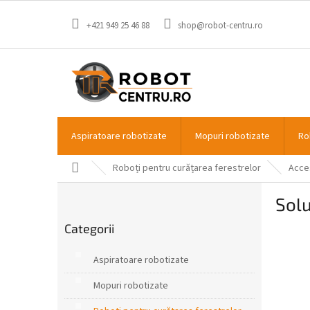
Treci
la
+421 949 25 46 88
shop@robot-centru.ro
conținut
Aspiratoare robotizate
Mopuri robotizate
Ro
Acasă
Roboți pentru curățarea ferestrelor
Acce
B
Solu
a
Sari
r
Categorii
peste
ă
categorii
l
Aspiratoare robotizate
a
t
Mopuri robotizate
e