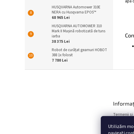
apă d
HUSQVARNA Automower 310E
NERA cu Husqvarna EPOS™
68 965 Lei
HUSQVARNA AUTOMOWER 310
Mark II Mașină robotizată de tuns
Con
iarba
38 375 Lei
Robot de curățat geamuri HOBOT
388 1x folosit
7 780 Lei
S
u
b
s
o
Informaț
l
Termenii și
Politica de 
Utilizăm mod
Garantie si 
navigați conf