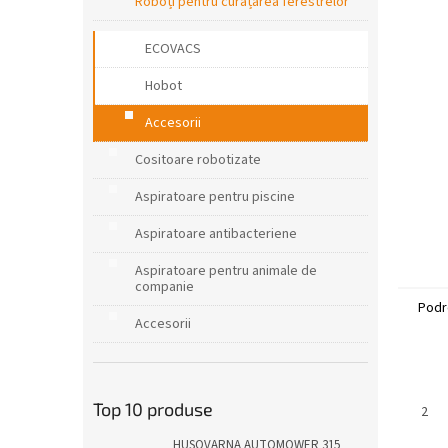
r
Roboți pentru curățarea ferestrelor
a
l
ECOVACS
ă
Hobot
Accesorii
Cositoare robotizate
Aspiratoare pentru piscine
Aspiratoare antibacteriene
Aspiratoare pentru animale de
companie
Podr
Accesorii
Top 10 produse
2
HUSQVARNA AUTOMOWER 315