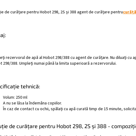
ție de curățare pentru Hobot 298, 2S și 388 agent de curățare pentru
curăță
aj:
ți rezervorul de apă al Hobot 298/388 cu agent de curățare. Nu diluați cu apă
 298/388. Umpleți numai până la limita superioară a rezervorului.
cificație tehnică:
Volum: 250 ml
A nu se lăsa la îndemâna copiilor.
În caz de contact cu ochii, spălați cu apă curată timp de 15 minute, solici
uție de curățare pentru Hobot 298, 2S și 388 - compoziți