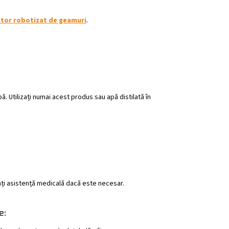
tor robotizat de geamuri
.
. Utilizați numai acest produs sau apă distilată în
tați asistență medicală dacă este necesar.
e: