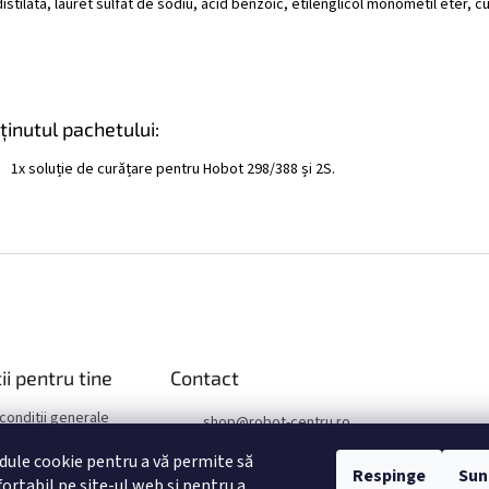
istilată, lauret sulfat de sodiu, acid benzoic, etilenglicol monometil eter, c
ținutul pachetului:
1x soluție de curățare pentru Hobot 298/388 și 2S.
ii pentru tine
Contact
 condiții generale
shop
@
robot-centru.ro
confidențialitate
+421 949 25 46 88
ule cookie pentru a vă permite să
reclamatii
Respinge
Sun
ortabil pe site-ul web și pentru a
+421 949 25 46 88