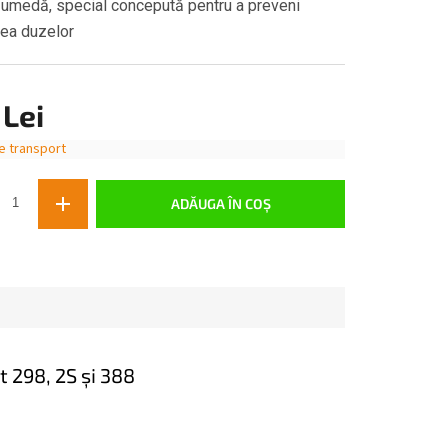
 umedă, special concepută pentru a preveni
rea duzelor
 Lei
e transport
ADĂUGA ÎN COŞ
 298, 2S și 388