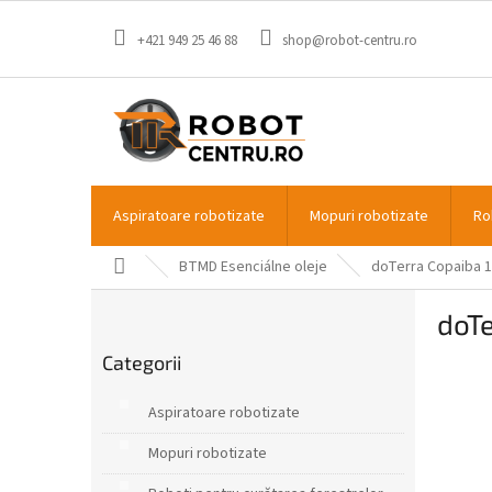
Treci
la
+421 949 25 46 88
shop@robot-centru.ro
conținut
Aspiratoare robotizate
Mopuri robotizate
Ro
Acasă
BTMD Esenciálne oleje
doTerra Copaiba 1
B
doTe
a
Sari
r
Categorii
peste
ă
categorii
l
Aspiratoare robotizate
a
t
Mopuri robotizate
e