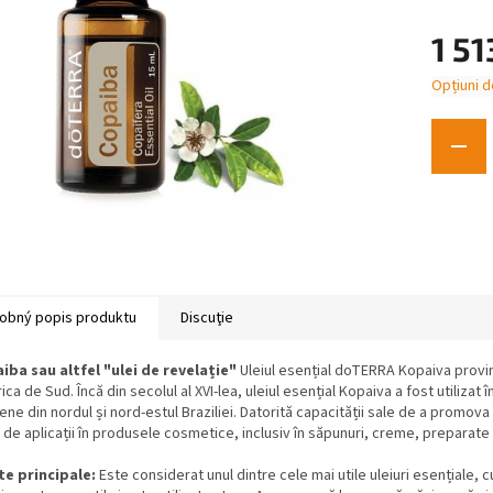
1 51
Opțiuni d
Evaluare
preţ:
obný popis produktu
Discuţie
iba sau altfel "ulei de revelație"
Uleiul esențial doTERRA Kopaiva provin
ca de Sud. Încă din secolul al XVI-lea, uleiul esențial Kopaiva a fost utilizat î
ene din nordul și nord-estul Braziliei. Datorită capacității sale de a promov
 de aplicații în produsele cosmetice, inclusiv în săpunuri, creme, preparate 
te principale:
Este considerat unul dintre cele mai utile uleiuri esențiale, cu 