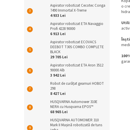
Kopai
Aspirator robotizat Cecotec Conga
o cre
7490 Immortal X-Treme
hidra
4 933 Lei
Util
Aspirator robotizat ETA Navaggio
activ
Profi 4228 90000
6 913 Lei
Înșt
Aspirator robotizat ECOVACS
medic
DEEBOT T30S COMBO COMPLETE
BLACK
100%
29 705 Lei
garan
Aspirator robotizat ETA Aron 3512
90000 Alb
3 942 Lei
Robot de curățat geamuri HOBOT
298
8 427 Lei
HUSQVARNA Automower 310E
NERA cu Husqvarna EPOS™
68 965 Lei
HUSQVARNA AUTOMOWER 310
Mark II Mașină robotizată de tuns