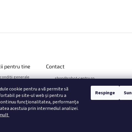
ii pentru tine
Contact
 condiții generale
shop
@
robot-centru.ro
confidențialitate
+421 949 25 46 88
ule cookie pentru a vă permite să
reclamatii
Respinge
Sun
ortabil pe site-ul web și pentru a
+421 949 25 46 88
ontinuu funcționalitatea, performanța
TopRobot.sk
itatea acestuia prin intermediul analizei.
toprobot.sk
 mult