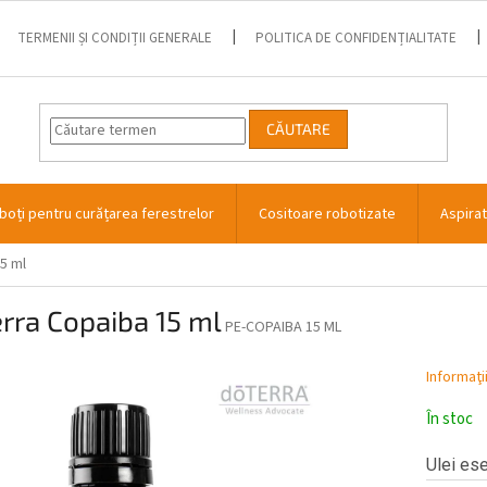
TERMENII ȘI CONDIȚII GENERALE
POLITICA DE CONFIDENȚIALITATE
CĂUTARE
boți pentru curățarea ferestrelor
Cositoare robotizate
Aspira
5 ml
rra Copaiba 15 ml
PE-COPAIBA 15 ML
Informaţi
În stoc
Ulei es