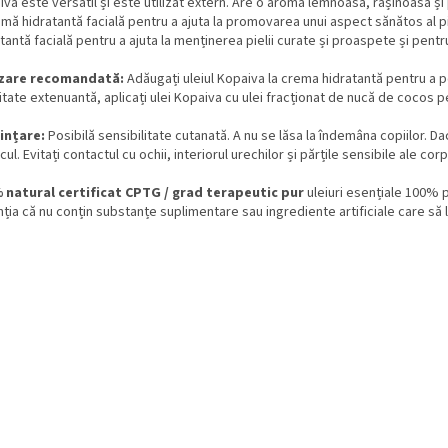
va este versatil și este utilizat extern. Are o aromă lemnoasă, rășinoasă și
mă hidratantă facială pentru a ajuta la promovarea unui aspect sănătos al pi
tantă facială pentru a ajuta la menținerea pielii curate și proaspete și pentr
izare recomandată:
Adăugați uleiul Kopaiva la crema hidratantă pentru a p
itate extenuantă, aplicați ulei Kopaiva cu ulei fracționat de nucă de cocos pe
iințare:
Posibilă sensibilitate cutanată. A nu se lăsa la îndemâna copiilor. D
ul. Evitați contactul cu ochii, interiorul urechilor și părțile sensibile ale corp
 natural certificat CPTG / grad terapeutic pur
uleiuri esențiale 100% p
ția că nu conțin substanțe suplimentare sau ingrediente artificiale care să le