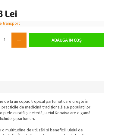
3 Lei
e transport
ADĂUGA ÎN COŞ
e de la un copac tropical parfumat care crește în
n practicile de medicină tradițională ale populațiilor
a o piele curată și netedă, uleiul Kopaiva are o gamă
lichide și parfumuri.
o multitudine de utilizări și beneficii. Uleiul de