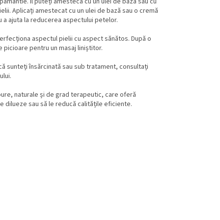
 pământie. Îl puteți amesteca cu un ulei de bază sau cu
elii. Aplicați amestecat cu un ulei de bază sau o cremă
u a ajuta la reducerea aspectului petelor.
erfecționa aspectul pielii cu aspect sănătos. După o
 picioare pentru un masaj liniștitor.
acă sunteți însărcinată sau sub tratament, consultați
ului.
ure, naturale și de grad terapeutic, care oferă
 dilueze sau să le reducă calitățile eficiente.