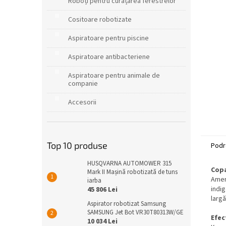
r
Roboți pentru curățarea ferestrelor
a
Cositoare robotizate
l
ă
Aspiratoare pentru piscine
Aspiratoare antibacteriene
Aspiratoare pentru animale de
companie
Accesorii
Top 10 produse
Podr
HUSQVARNA AUTOMOWER 315
Copa
Mark II Mașină robotizată de tuns
Ameri
iarba
indig
45 806 Lei
largă
Aspirator robotizat Samsung
SAMSUNG Jet Bot VR30T80313W/GE
Efec
10 034 Lei