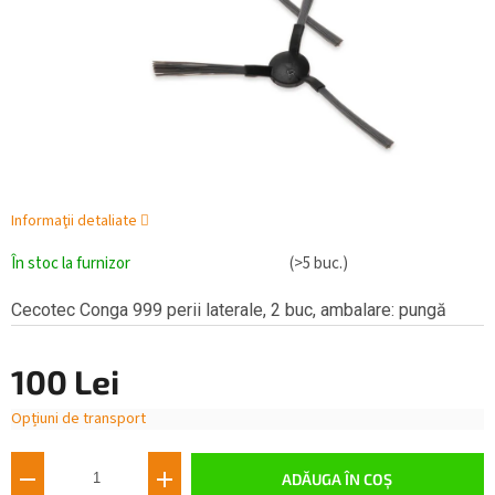
Informaţii detaliate
În stoc la furnizor
(>5 buc.)
Cecotec Conga 999 perii laterale, 2 buc, ambalare: pungă
100 Lei
Opțiuni de transport
Evaluare
preţ:
ADĂUGA ÎN COŞ