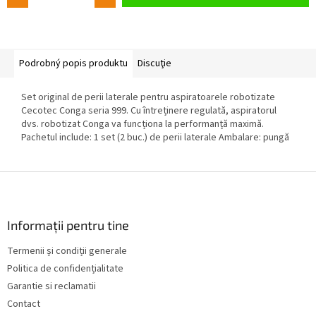
Podrobný popis produktu
Discuţie
Set original de perii laterale pentru aspiratoarele robotizate
Cecotec Conga seria 999. Cu întreținere regulată, aspiratorul
dvs. robotizat Conga va funcționa la performanță maximă.
Pachetul include: 1 set (2 buc.) de perii laterale Ambalare: pungă
S
u
b
s
Informații pentru tine
o
Termenii și condiții generale
l
Politica de confidențialitate
Garantie si reclamatii
Contact