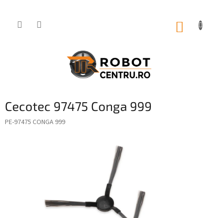
Treci
la
conținut
COŞ
DE
CUMPĂ
Cecotec 97475 Conga 999
PE-97475 CONGA 999